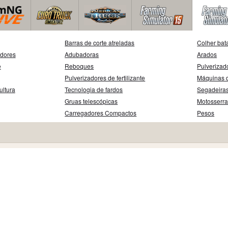
Barras de corte atreladas
Colher bat
adores
Adubadoras
Arados
e
Reboques
Pulverizad
Pulverizadores de fertilizante
Máquinas d
ultura
Tecnologia de fardos
Segadeira
Gruas telescópicas
Motosserr
Carregadores Compactos
Pesos