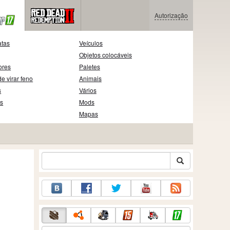
Autorização
atas
Veículos
Objetos colocáveis
ores
Paletes
e virar feno
Animais
s
Vários
as
Mods
Mapas