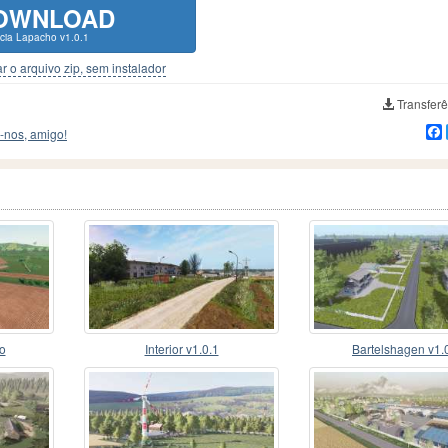
OWNLOAD
cia Lapacho v1.0.1
r o arquivo zip, sem instalador
Transferê
-nos, amigo!
o
Interior v1.0.1
Bartelshagen v1.