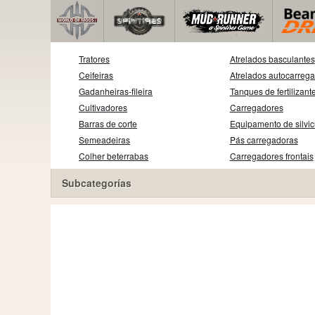
Tratores
Atrelados basculantes
Ceifeiras
Atrelados autocarreg
Gadanheiras-fileira
Tanques de fertilizant
Cultivadores
Carregadores
Barras de corte
Equipamento de silvic
Semeadeiras
Pás carregadoras
Colher beterrabas
Carregadores frontais
Subcategorías