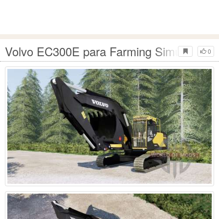
Volvo EC300E para Farming Simulator 2
0