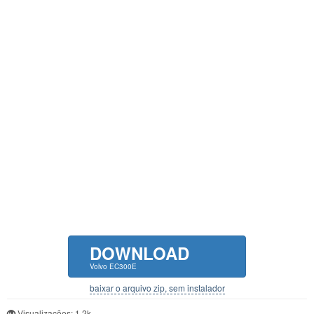
DOWNLOAD
Volvo EC300E
baixar o arquivo zip, sem instalador
Visualizações: 1.2k