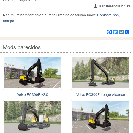
Transferências: 103
Não muito bem fornecido autor? Erros na descrição mod?
Contacte-nos,
amigo!
Facebook
Twitter
VK
C
Mods parecidos
Volvo EC300E v2.0
Volvo EC300E Longo Alcance