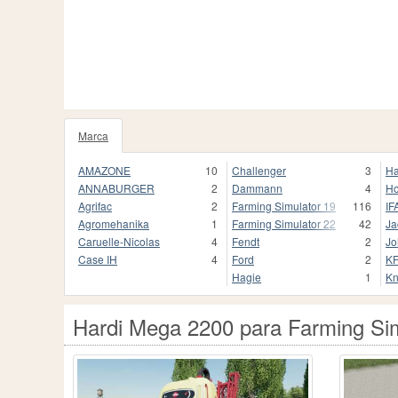
Marca
27
AMAZONE
10
Challenger
3
Ha
ANNABURGER
2
Dammann
4
Ho
Agrifac
2
Farming Simulator 19
116
IF
Agromehanika
1
Farming Simulator 22
42
Ja
Caruelle-Nicolas
4
Fendt
2
Jo
Case IH
4
Ford
2
K
Hagie
1
Kn
Hardi Mega 2200 para Farming Si