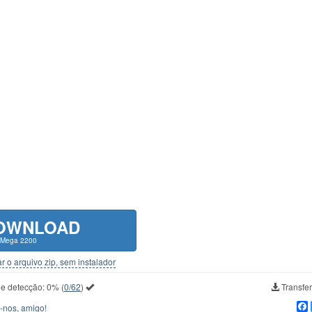
OWNLOAD
 Mega 2200
r o arquivo zip, sem instalador
de detecção:
0%
(
0/62
)
Transfer
-nos, amigo!