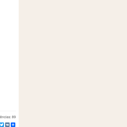
ências: 89
Facebook
Twitter
VK
Compartilhe