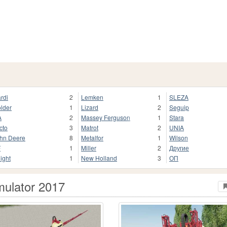
rdi
2
Lemken
1
SLEZA
lder
1
Lizard
2
Seguip
A
2
Massey Ferguson
1
Stara
cto
3
Matrot
2
UNIA
hn Deere
8
Metalfor
1
Wilson
F
1
Miller
2
Другие
ight
1
New Holland
3
ОП
mulator 2017