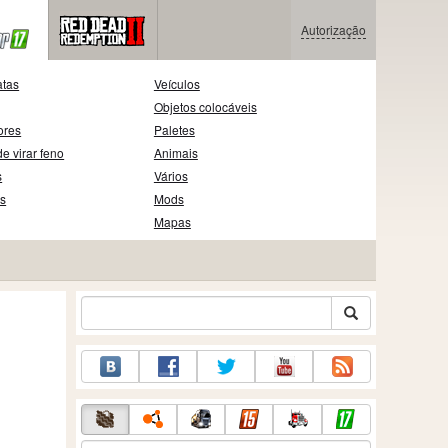
Autorização
atas
Veículos
Objetos colocáveis
ores
Paletes
e virar feno
Animais
s
Vários
as
Mods
Mapas