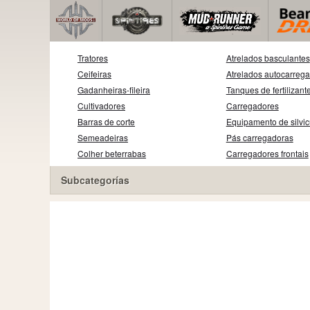
Tratores
Atrelados basculantes
Ceifeiras
Atrelados autocarreg
Gadanheiras-fileira
Tanques de fertilizant
Cultivadores
Carregadores
Barras de corte
Equipamento de silvic
Semeadeiras
Pás carregadoras
Colher beterrabas
Carregadores frontais
Subcategorías