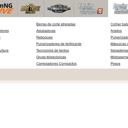
Barras de corte atreladas
Colher bat
adores
Adubadoras
Arados
e
Reboques
Pulverizad
Pulverizadores de fertilizante
Máquinas d
ultura
Tecnologia de fardos
Segadeira
Gruas telescópicas
Motosserr
Carregadores Compactos
Pesos