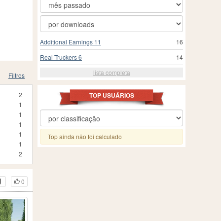
Additional Earnings 11
16
Real Truckers 6
14
lista completa
Filtros
2
TOP USUÁRIOS
1
1
1
1
Top ainda não foi calculado
1
2
0