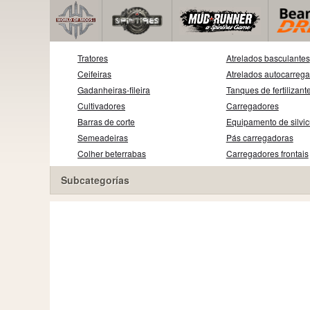
Tratores
Atrelados basculantes
Ceifeiras
Atrelados autocarreg
Gadanheiras-fileira
Tanques de fertilizant
Cultivadores
Carregadores
Barras de corte
Equipamento de silvic
Semeadeiras
Pás carregadoras
Colher beterrabas
Carregadores frontais
Subcategorías