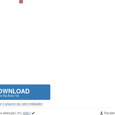
OWNLOAD
e Big Body 790
r o arquivo zip, sem instalador
de detecção:
0%
(
0/61
)
Transfer