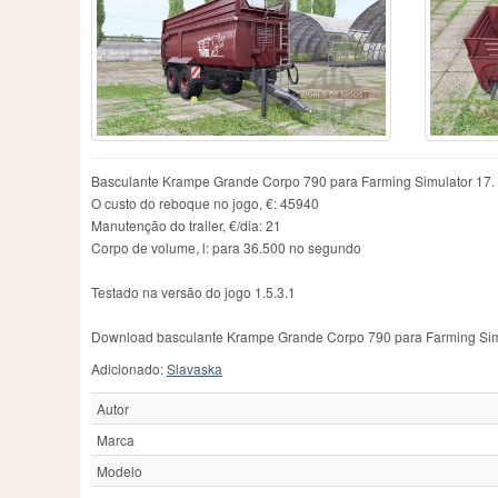
Budny
2
Grabmeier
2
L
CLAAS
8
Grazioli
4
Ly
Camara
2
Hawe
3
M
Case IH
1
Herculano
1
M
Casella
4
Herron
1
M
Colas
1
Hilken
5
M
Conow
30
Hodgep
2
Ma
Corne
1
IFA
1
Ma
Basculante Krampe Grande Corpo 790 para Farming Simulator 17.
Dakota
1
IT Runner
5
Ma
O custo do reboque no jogo, €: 45940
Dangreville
3
Industrial Becker
1
M
Manutenção do trailer, €/dia: 21
Demarest
2
J&M
1
Me
Corpo de volume, l: para 36.500 no segundo
Demmler
1
JOSKIN
43
Me
Dezeure
2
Jeantil
1
Me
Testado na versão do jogo 1.5.3.1
Doepker
2
Jonh Deere
1
Me
Joper
1
M
Download basculante Krampe Grande Corpo 790 para Farming Simula
Adicionado:
Slavaska
Autor
Marca
Modelo