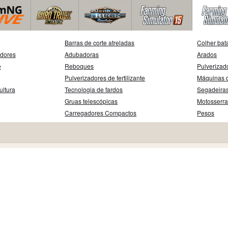
Barras de corte atreladas
Colher bat
adores
Adubadoras
Arados
e
Reboques
Pulverizad
Pulverizadores de fertilizante
Máquinas d
ultura
Tecnologia de fardos
Segadeira
Gruas telescópicas
Motosserr
Carregadores Compactos
Pesos