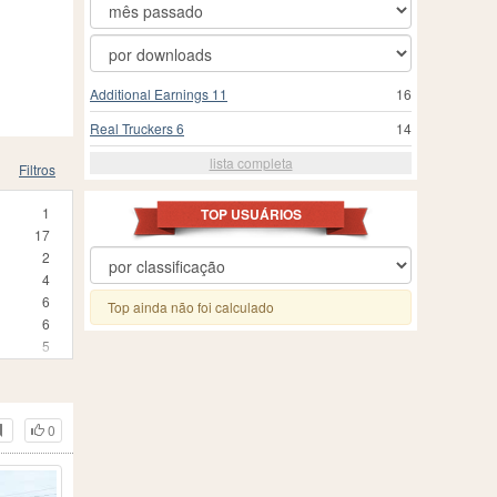
Additional Earnings 11
16
Real Truckers 6
14
lista completa
Filtros
1
TOP USUÁRIOS
17
2
4
6
Top ainda não foi calculado
6
5
19
10
14
0
6
2
10