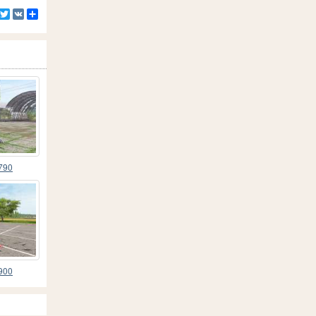
Facebook
Twitter
VK
Compartilhe
790
900