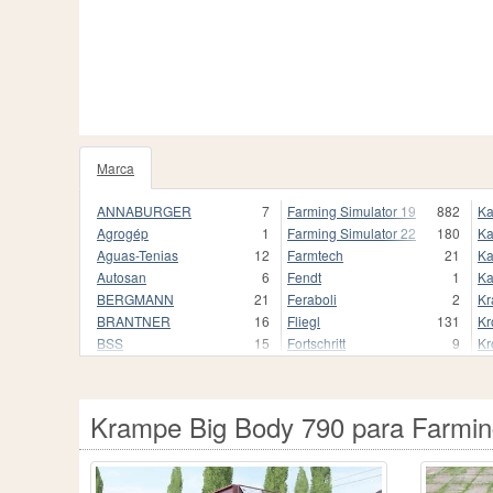
Marca
92
ANNABURGER
7
Farming Simulator 19
882
Ka
Agrogép
1
Farming Simulator 22
180
Ka
Aguas-Tenias
12
Farmtech
21
K
Autosan
6
Fendt
1
K
BERGMANN
21
Feraboli
2
K
BRANTNER
16
Fliegl
131
Kr
BSS
15
Fortschritt
9
Kr
Bailey
1
Fortuna
21
Kr
Beco
2
Foss-Eik
1
Kö
Bednar
3
Fratelli Randazzo
18
La
Krampe Big Body 790 para Farmin
Brimont
3
Fuhrmann
3
La
Broughan
6
Galucho
1
La
BsM
3
Gilibert
3
Le