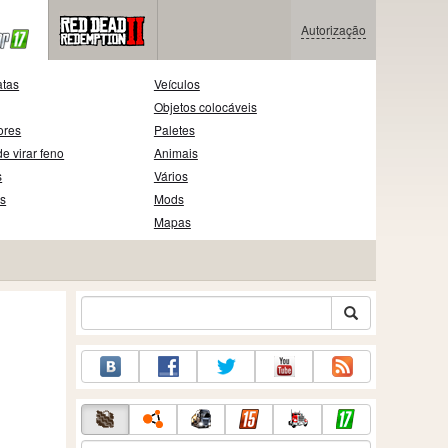
Autorização
atas
Veículos
Objetos colocáveis
ores
Paletes
e virar feno
Animais
s
Vários
as
Mods
Mapas