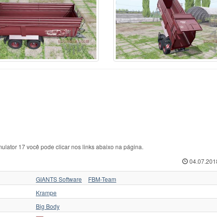
omma
4
SIP
2
Öztreyler
onnet
3
SIPMA
2
Бобруйскагромаш
AC
5
Saphir
1
Другие
BJ
1
Schmitz Cargobull
6
МАЗ
ENCI
4
Schuitemaker
3
ММЗ
ETALTECH
29
Smith
1
НефАЗ
itre
1
Stewart
7
ОдАЗ
rshall
8
Strautmann
9
ПИМ
rston
3
THIEVIN
1
ПРТ
aupu
9
Tebbe
3
ПТС
ch Corp
3
Thalhammer
1
ПТУ
ngele
6
Travis
2
РУ
tsjö
1
Triton
2
СЗАП
yer
1
URSUS
3
Тонар
iedema
1
USA
2
Ярославич
tor 17 você pode clicar nos links abaixo na página.
04.07.201
GIANTS Software
FBM-Team
Krampe
Big Body