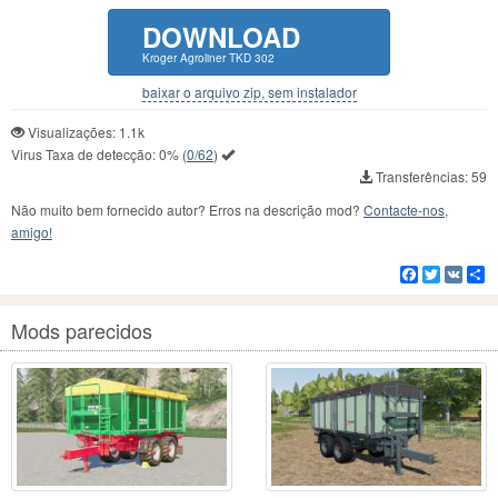
DOWNLOAD
Kroger Agroliner TKD 302
baixar o arquivo zip, sem instalador
Visualizações: 1.1k
Virus Taxa de detecção:
0%
(
0/62
)
Transferências: 59
Não muito bem fornecido autor? Erros na descrição mod?
Contacte-nos,
amigo!
Facebook
Twitter
VK
C
Mods parecidos