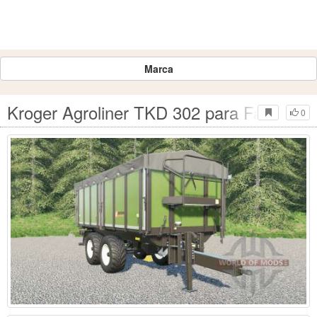
Marca
Kroger Agroliner TKD 302 para Farming 
0