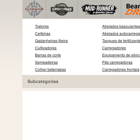
Tratores
Atrelados basculantes
Ceifeiras
Atrelados autocarreg
Gadanheiras-fileira
Tanques de fertilizant
Cultivadores
Carregadores
Barras de corte
Equipamento de silvic
Semeadeiras
Pás carregadoras
Colher beterrabas
Carregadores frontais
Subcategorías