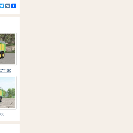
Facebook
Twitter
VK
Compartilhe
-37T180
600