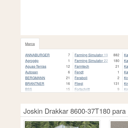
Marca
92
ANNABURGER
7
Farming Simulator 19
882
Ka
Agrogép
1
Farming Simulator 22
180
Ka
Aguas-Tenias
12
Farmtech
21
K
Autosan
6
Fendt
1
K
BERGMANN
21
Feraboli
2
K
BRANTNER
16
Fliegl
131
Kr
BSS
15
Fortschritt
9
Kr
Bailey
1
Fortuna
21
Kr
Beco
2
Foss-Eik
1
Kö
Bednar
3
Fratelli Randazzo
18
La
Joskin Drakkar 8600-37T180 para 
Brimont
3
Fuhrmann
3
La
Broughan
6
Galucho
1
La
BsM
3
Gilibert
3
Le