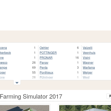
cena
1
Oehler
6
Valzelli
kerbeck
1
POTTINGER
1
Veenhuis
ane
1
PRONAR
16
Visini
aweco
26
Panav
1
Wagner
rampe
69
Penta
3
Warfama
oger
55
Ponthieux
1
Welger
one
28
Pühringer
1
West
pan
3
Randon
1
Wielton
gel
1
Redrock
3
Wilson
 Littorale
4
Reisch
3
ZDT
Farming Simulator 2017
ir
1
Richard Western
3
Zaccaria
rrington
1
Rolland
15
Zaslaw
ly
2
Rudolph
3
Zmaj