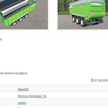
omma
4
SIP
2
Öztreyler
onnet
3
SIPMA
2
Бобруйскагромаш
AC
5
Saphir
1
Другие
BJ
1
Schmitz Cargobull
6
МАЗ
ENCI
4
Schuitemaker
3
ММЗ
ETALTECH
29
Smith
1
НефАЗ
itre
1
Stewart
7
ОдАЗ
rshall
8
Strautmann
9
ПИМ
9.
rston
3
THIEVIN
1
ПРТ
aupu
9
Tebbe
3
ПТС
ch Corp
3
Thalhammer
1
ПТУ
ngele
6
Travis
2
РУ
tsjö
1
Triton
2
СЗАП
yer
1
URSUS
3
Тонар
iedema
1
USA
2
Ярославич
nks abaixo na página.
27.04.202
Maad25
Farming Simulator 19
Joskin