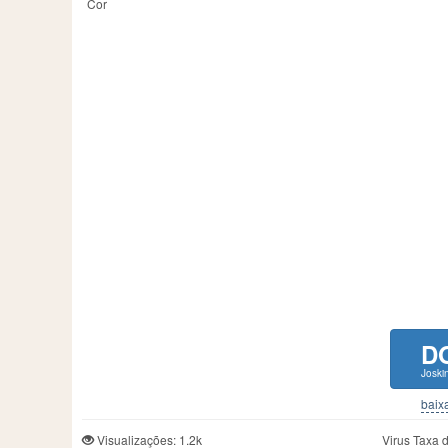
Cor
D
Joski
baixa
Visualizações: 1.2k
Virus Taxa 