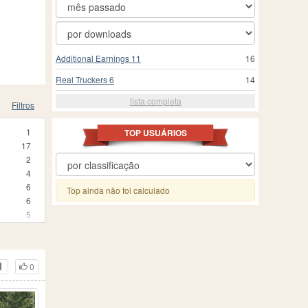
Additional Earnings 11
16
Real Truckers 6
14
lista completa
Filtros
1
TOP USUÁRIOS
17
2
4
6
Top ainda não foi calculado
6
5
19
10
14
0
6
2
10