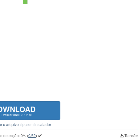
OWNLOAD
n Drakkar 8600-37T180
r o arquivo zip, sem instalador
de detecção:
0%
(
0/62
)
Transfer