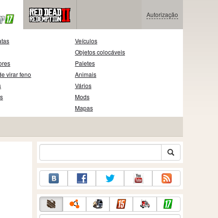
Autorização
atas
Veículos
Objetos colocáveis
ores
Paletes
e virar feno
Animais
s
Vários
as
Mods
Mapas