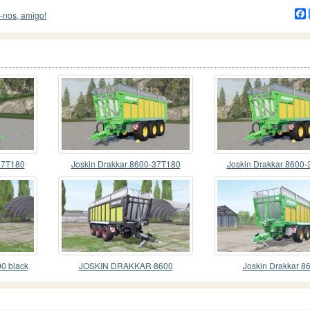
-nos, amigo!
37T180
Joskin Drakkar 8600-37T180
Joskin Drakkar 8600
0 black
JOSKIN DRAKKAR 8600
Joskin Drakkar 8