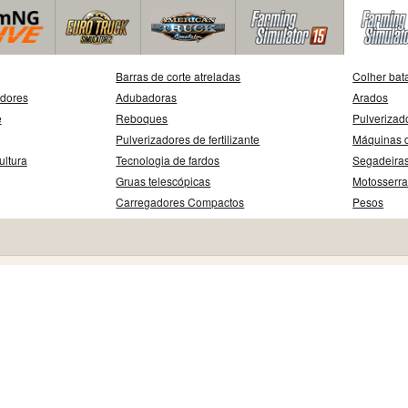
Barras de corte atreladas
Colher bat
adores
Adubadoras
Arados
e
Reboques
Pulverizad
Pulverizadores de fertilizante
Máquinas d
ultura
Tecnologia de fardos
Segadeira
Gruas telescópicas
Motosserr
Carregadores Compactos
Pesos