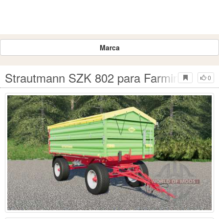
Marca
Strautmann SZK 802 para Farming Simul
0