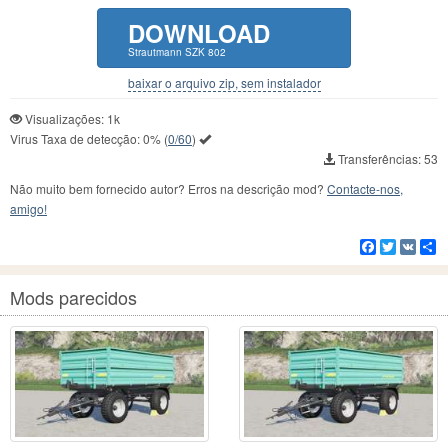
DOWNLOAD
Strautmann SZK 802
baixar o arquivo zip, sem instalador
Visualizações: 1k
Virus Taxa de detecção:
0%
(
0/60
)
Transferências: 53
Não muito bem fornecido autor? Erros na descrição mod?
Contacte-nos,
amigo!
Facebook
Twitter
VK
C
Mods parecidos