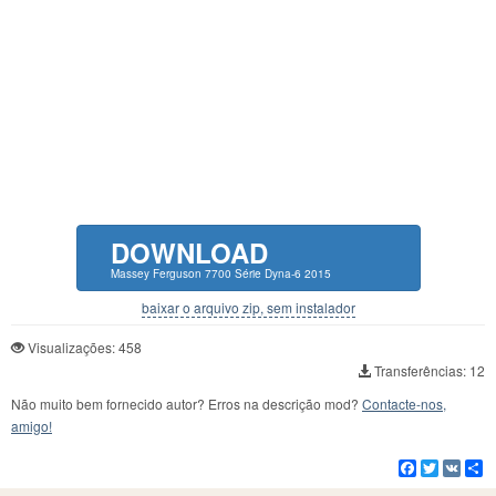
DOWNLOAD
Massey Ferguson 7700 Série Dyna-6 2015
baixar o arquivo zip, sem instalador
Visualizações: 458
Transferências: 12
Não muito bem fornecido autor? Erros na descrição mod?
Contacte-nos,
amigo!
Facebook
Twitter
VK
C