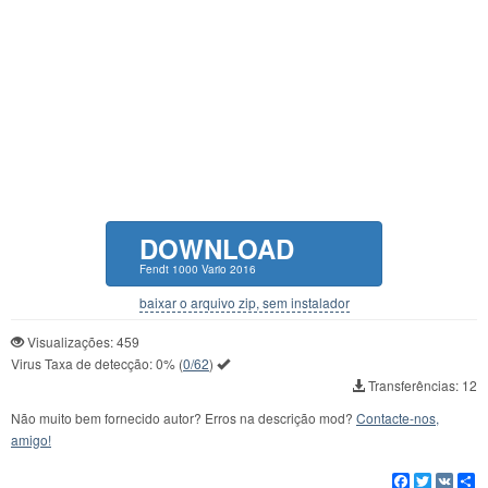
DOWNLOAD
Fendt 1000 Vario 2016
baixar o arquivo zip, sem instalador
Visualizações: 459
Virus Taxa de detecção:
0%
(
0/62
)
Transferências: 12
Não muito bem fornecido autor? Erros na descrição mod?
Contacte-nos,
amigo!
Facebook
Twitter
VK
C