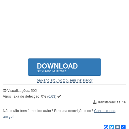
DOWNLOAD
Steyr 4000 Multi 2013
baixar o arquivo zip, sem instalador
Visualizações: 502
Virus Taxa de detecção:
0%
(
0/63
)
Transferências: 16
Não muito bem fornecido autor? Erros na descrição mod?
Contacte-nos,
amigo!
Facebook
Twitter
VK
C