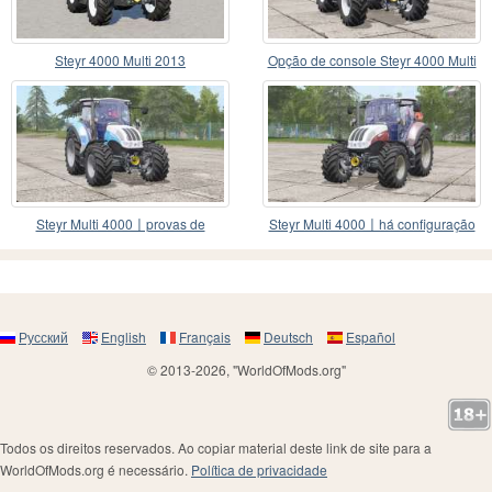
Steyr 4000 Multi 2013
Opção de console Steyr 4000 Multi
〡FL
Steyr Multi 4000〡provas de
Steyr Multi 4000〡há configuração
engenharia
florestal
Русский
English
Français
Deutsch
Español
© 2013-2026, "WorldOfMods.org"
Todos os direitos reservados. Ao copiar material deste link de site para a
WorldOfMods.org é necessário.
Política de privacidade