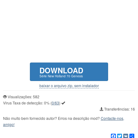
DOWNLOAD
Série New Holland 70 Genesis
baixar o arquivo zip, sem instalador
Visualizações: 582
Virus Taxa de detecção:
0%
(
0/63
)
Transferências: 16
Não muito bem fornecido autor? Erros na descrição mod?
Contacte-nos,
amigo!
Facebook
Twitter
VK
C