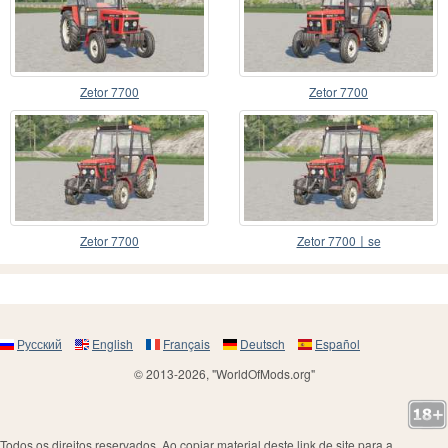
Zetor 7700
Zetor 7700
Zetor 7700
Zetor 7700〡se
Русский
English
Français
Deutsch
Español
© 2013-2026, "WorldOfMods.org"
Todos os direitos reservados. Ao copiar material deste link de site para a