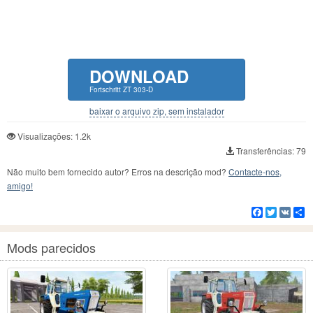
DOWNLOAD
Fortschritt ZT 303-D
baixar o arquivo zip, sem instalador
Visualizações: 1.2k
Transferências: 79
Não muito bem fornecido autor? Erros na descrição mod?
Contacte-nos,
amigo!
Facebook
Twitter
VK
C
Mods parecidos