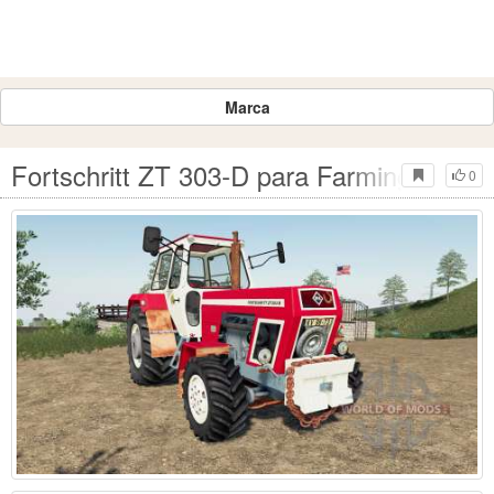
Marca
Fortschritt ZT 303-D para Farming Simul
0