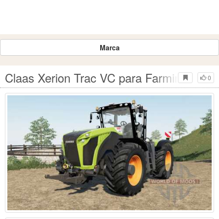
Marca
Claas Xerion Trac VC para Farming Simul
0