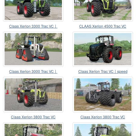
Claas Xerion 3300 Trac VC〡
CLAAS Xerion 4500 Trac VC
diferente configs pneu
Claas Xerion 3000 Trac VC〡
Claas Xerion Trac VC〡speed
QuadTrac
alterado para 80 km-h
Claas Xerion 3800 Trac VC
Claas Xerion 3800 Trac VC