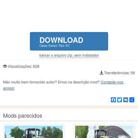
DOWNLOAD
Claas Xerion Trac VC
baixar o arquivo zip, sem instalador
Visualizações: 928
Transferências: 58
Não muito bem fornecido autor? Erros na descrição mod?
Contacte-nos,
amigo!
Facebook
Twitter
VK
C
Mods parecidos