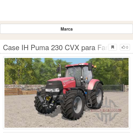
Marca
Case IH Puma 230 CVX para Farming Si
0