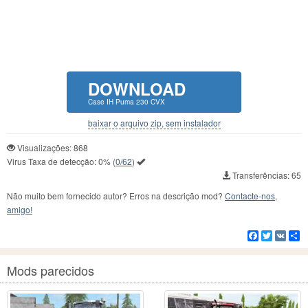
DOWNLOAD
Case IH Puma 230 CVX
baixar o arquivo zip, sem instalador
Visualizações: 868
Virus Taxa de detecção:
0%
(
0/62
)
Transferências: 65
Não muito bem fornecido autor? Erros na descrição mod?
Contacte-nos,
amigo!
Facebook
Twitter
VK
C
Mods parecidos