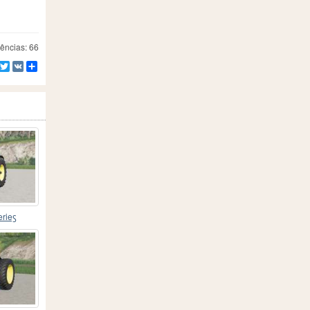
ências: 66
Facebook
Twitter
VK
Compartilhe
erieꚃ