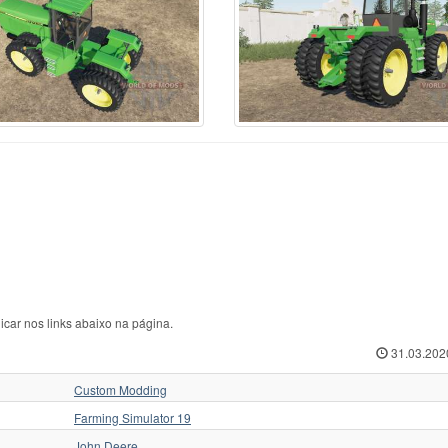
rcedes-Benz
70
Ursus C-360
1
ЛТЗ
w Hollan
1
Ursus C-362
1
МТЗ
w Holland
513
Valmet
35
Слобожанец
iver
1
Valtr
1
Трактор для Farming
squali
1
Valtra
125
Укравтозапчастина
stenBully
8
Valtra N154e
1
ХЗТСШ
rsche-Diesel
1
Versatile
32
ХТЗ
ABA
40
Versatile 2145
1
ЧЗПТ
kovica
18
Volvo
6
ЧТЗ
form
6
Zetor
435
ЮМЗ
icar nos links abaixo na página.
31.03.202
Custom Modding
Farming Simulator 19
John Deere