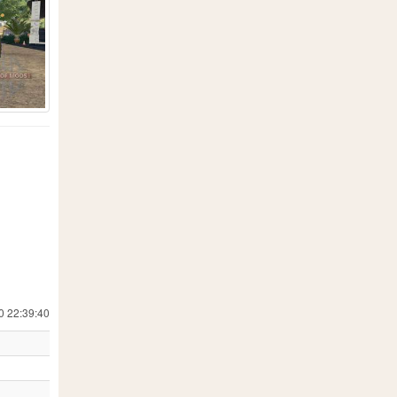
19
557
18
 Simulator 19
24
1
8
202
7
13
71
0 22:39:40