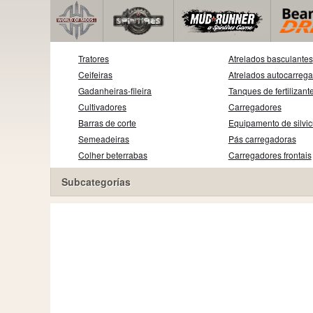
Tratores
Atrelados basculantes
Ceifeiras
Atrelados autocarreg
Gadanheiras-fileira
Tanques de fertilizant
Cultivadores
Carregadores
Barras de corte
Equipamento de silvic
Semeadeiras
Pás carregadoras
Colher beterrabas
Carregadores frontais
Subcategorías