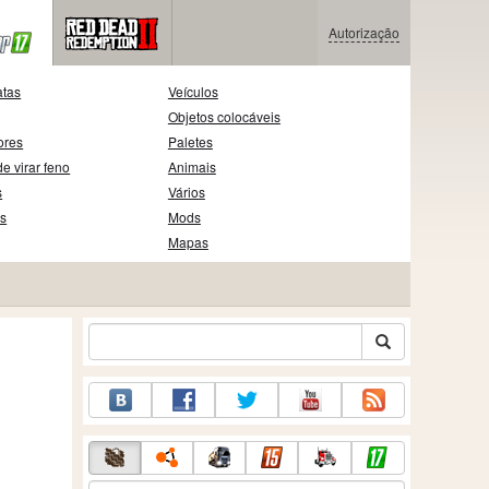
Autorização
atas
Veículos
Objetos colocáveis
ores
Paletes
e virar feno
Animais
s
Vários
as
Mods
Mapas