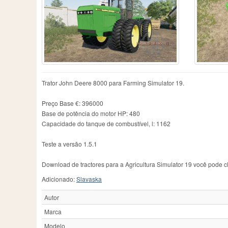
Case IH
606
Fiatagri
3
Me
Caterpillar
1
Ford
53
Ne
Challenger
111
Fortschritt
46
Ne
Chamberlain
2
Guldner
13
Ol
County
1
Hanomag
5
Pa
Deutz
7
Hatz
2
Pi
Deutz-Fahr
398
Hurlimann
21
Po
Dutra
3
IHC
5
R
Trator John Deere 8000 para Farming Simulator 19.
Eicher
15
IMT
92
Ra
JCB
113
Re
Preço Base €: 396000
Base de potência do motor HP: 480
Capacidade do tanque de combustível, l: 1162
Teste a versão 1.5.1
Download de tractores para a Agricultura Simulator 19 você pode cl
Adicionado:
Slavaska
Autor
Marca
Modelo