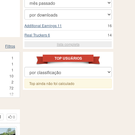
Additional Earnings 11
16
Real Truckers 6
14
lista completa
Filtros
1
TOP USUÁRIOS
1
1
10
2
Top ainda não foi calculado
72
12
3
25
24
0
3
1
210