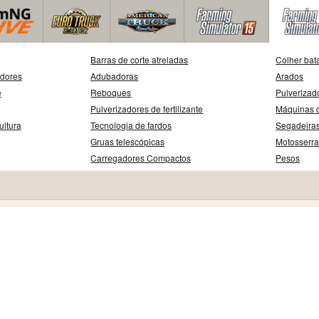
Barras de corte atreladas
Colher bat
adores
Adubadoras
Arados
e
Reboques
Pulverizad
Pulverizadores de fertilizante
Máquinas d
ultura
Tecnologia de fardos
Segadeira
Gruas telescópicas
Motosserr
Carregadores Compactos
Pesos