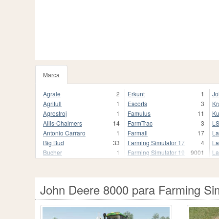
Marca
1020
Agrale
2
Erkunt
1
Jo
Agrifull
1
Escorts
3
Kr
Agrostroj
1
Famulus
11
Ku
Allis-Chalmers
14
FarmTrac
3
L
Antonio Carraro
1
Farmall
17
La
Big Bud
33
Farming Simulator 17
4
La
Bucher
1
Farming Simulator 19
9001
La
Buhrer
17
Farming Simulator 19.
3
Li
CBT
9
Farming Simulator 22
1680
Li
CLAAS
250
Farming Simulator 22.
1
M
John Deere 8000 para Farming Si
Case
2
Fendt
837
Ma
Case 2870 Traction King
1
Fendt Favorit 800
1
Ma
Case I
1
Fiat
118
Mc