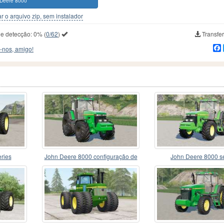
Deere 8000
r o arquivo zip, sem instalador
de detecção:
0%
(
0/62
)
Transfer
-nos, amigo!
ries
John Deere 8000 configuração de
John Deere 8000 s
gêneros 〡 série