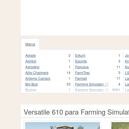
Marca
1020
Agrale
2
Erkunt
1
Jo
Agrifull
1
Escorts
3
Kr
Agrostroj
1
Famulus
11
Ku
Allis-Chalmers
14
FarmTrac
3
L
Antonio Carraro
1
Farmall
17
La
Big Bud
33
Farming Simulator 17
4
La
Bucher
1
Farming Simulator 19
9001
La
Buhrer
17
Farming Simulator 19.
3
Li
CBT
9
Farming Simulator 22
1680
Li
CLAAS
250
Farming Simulator 22.
1
M
Versatile 610 para Farming Simula
Case
2
Fendt
837
Ma
Case 2870 Traction King
1
Fendt Favorit 800
1
Ma
Case I
1
Fiat
118
Mc