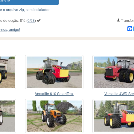
tile 610
r o arquivo zip, sem instalador
de detecção:
0%
(
0/63
)
Transfer
-nos, amigo!
Versatile 610 SmartTrax
Versatile 4WD Ser