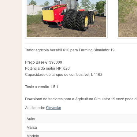
Case IH
606
Fiatagri
3
Me
Caterpillar
1
Ford
53
Ne
Challenger
111
Fortschritt
46
Ne
Chamberlain
2
Guldner
13
Ol
County
1
Hanomag
5
Pa
Deutz
7
Hatz
2
Pi
Deutz-Fahr
398
Hurlimann
21
Po
Dutra
3
IHC
5
R
Trator agrícola Versátil 610 para Farming Simulator 19.
Eicher
15
IMT
92
Ra
JCB
113
Re
Preço Base €: 396000
Potência do motor HP: 620
Capacidade do tanque de combustível, l: 1162
Teste a versão 1.5.1
Download de tractores para a Agricultura Simulator 19 você pode cl
Adicionado:
Slavaska
Autor
Marca
Modelo