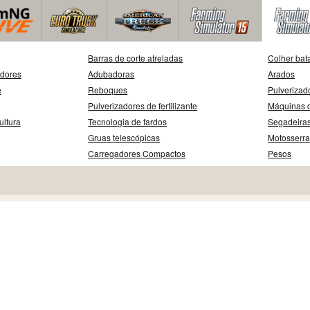
Barras de corte atreladas
Colher bat
adores
Adubadoras
Arados
e
Reboques
Pulverizad
Pulverizadores de fertilizante
Máquinas d
ultura
Tecnologia de fardos
Segadeira
Gruas telescópicas
Motosserr
Carregadores Compactos
Pesos