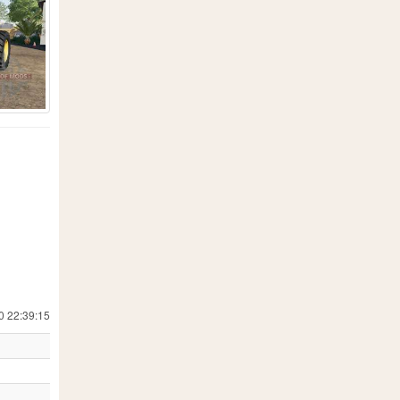
19
557
18
 Simulator 19
24
1
8
202
7
13
71
0 22:39:15