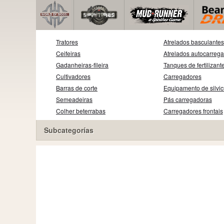
Tratores
Atrelados basculantes
Ceifeiras
Atrelados autocarreg
Gadanheiras-fileira
Tanques de fertilizant
Cultivadores
Carregadores
Barras de corte
Equipamento de silvic
Semeadeiras
Pás carregadoras
Colher beterrabas
Carregadores frontais
Subcategorías