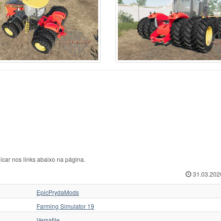
rcedes-Benz
70
Ursus C-360
1
ЛТЗ
w Hollan
1
Ursus C-362
1
МТЗ
w Holland
513
Valmet
35
Слобожанец
iver
1
Valtr
1
Трактор для Farming
squali
1
Valtra
125
Укравтозапчастина
stenBully
8
Valtra N154e
1
ХЗТСШ
rsche-Diesel
1
Versatile
32
ХТЗ
ABA
40
Versatile 2145
1
ЧЗПТ
kovica
18
Volvo
6
ЧТЗ
form
6
Zetor
435
ЮМЗ
icar nos links abaixo na página.
31.03.202
EpicPrydaMods
Farming Simulator 19
Versatile