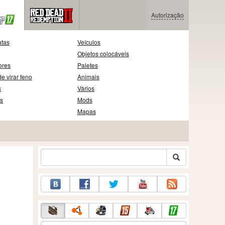
Autorização
atas
Veículos
Objetos colocáveis
ores
Paletes
e virar feno
Animais
s
Vários
as
Mods
Mapas