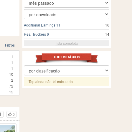
Additional Earnings 11
16
Real Truckers 6
14
lista completa
Filtros
1
TOP USUÁRIOS
1
1
10
2
Top ainda não foi calculado
72
12
3
25
24
0
3
1
210