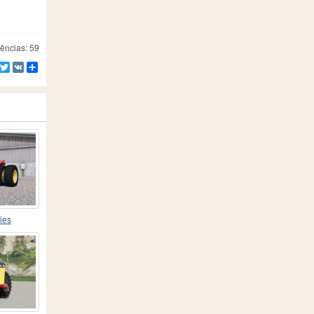
ências: 59
Facebook
Twitter
VK
Compartilhe
ies