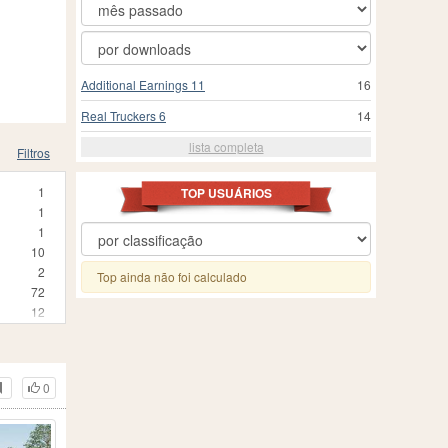
Additional Earnings 11
16
Real Truckers 6
14
lista completa
Filtros
1
TOP USUÁRIOS
1
1
10
2
Top ainda não foi calculado
72
12
3
25
24
0
3
1
210