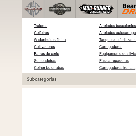
Tratores
Atrelados basculantes
Ceifeiras
Atrelados autocarreg
Gadanheiras-fileira
Tanques de fertilizant
Cultivadores
Carregadores
Barras de corte
Equipamento de silvic
Semeadeiras
Pás carregadoras
Colher beterrabas
Carregadores frontais
Subcategorías