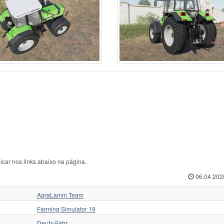
rcedes-Benz
70
Ursus C-360
1
ЛТЗ
w Hollan
1
Ursus C-362
1
МТЗ
w Holland
513
Valmet
35
Слобожанец
iver
1
Valtr
1
Трактор для Farming
squali
1
Valtra
125
Укравтозапчастина
stenBully
8
Valtra N154e
1
ХЗТСШ
rsche-Diesel
1
Versatile
32
ХТЗ
ABA
40
Versatile 2145
1
ЧЗПТ
kovica
18
Volvo
6
ЧТЗ
form
6
Zetor
435
ЮМЗ
icar nos links abaixo na página.
06.04.202
AgraLamm Team
Farming Simulator 19
Deutz-Fahr