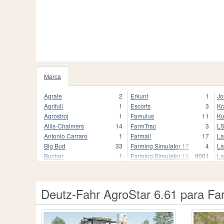
Marca
1020
Agrale
2
Erkunt
1
Jo
Agrifull
1
Escorts
3
Kr
Agrostroj
1
Famulus
11
Ku
Allis-Chalmers
14
FarmTrac
3
L
Antonio Carraro
1
Farmall
17
La
Big Bud
33
Farming Simulator 17
4
La
Bucher
1
Farming Simulator 19
9001
La
Buhrer
17
Farming Simulator 19.
3
Li
CBT
9
Farming Simulator 22
1680
Li
CLAAS
250
Farming Simulator 22.
1
M
Deutz-Fahr AgroStar 6.61 para Fa
Case
2
Fendt
837
Ma
Case 2870 Traction King
1
Fendt Favorit 800
1
Ma
Case I
1
Fiat
118
Mc