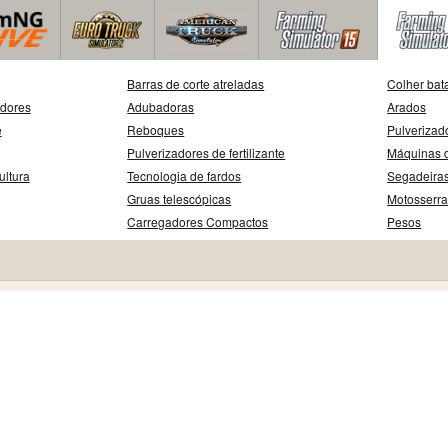
Barras de corte atreladas
Colher bat
adores
Adubadoras
Arados
e
Reboques
Pulverizad
Pulverizadores de fertilizante
Máquinas d
ultura
Tecnologia de fardos
Segadeira
Gruas telescópicas
Motosserr
Carregadores Compactos
Pesos