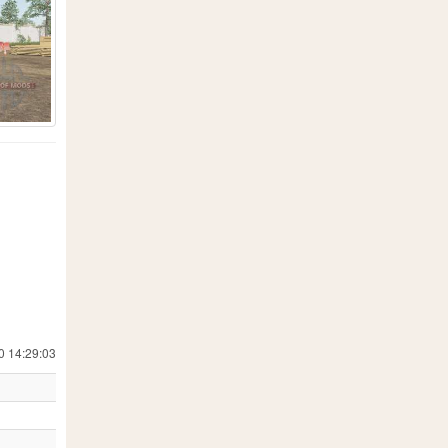
19
557
18
 Simulator 19
24
1
8
202
7
13
71
0 14:29:03