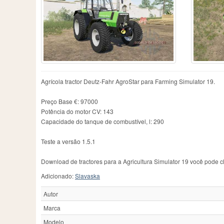
Case IH
606
Fiatagri
3
Me
Caterpillar
1
Ford
53
Ne
Challenger
111
Fortschritt
46
Ne
Chamberlain
2
Guldner
13
Ol
County
1
Hanomag
5
Pa
Deutz
7
Hatz
2
Pi
Deutz-Fahr
398
Hurlimann
21
Po
Dutra
3
IHC
5
R
Agrícola tractor Deutz-Fahr AgroStar para Farming Simulator 19.
Eicher
15
IMT
92
Ra
JCB
113
Re
Preço Base €: 97000
Potência do motor CV: 143
Capacidade do tanque de combustível, l: 290
Teste a versão 1.5.1
Download de tractores para a Agricultura Simulator 19 você pode cl
Adicionado:
Slavaska
Autor
Marca
Modelo