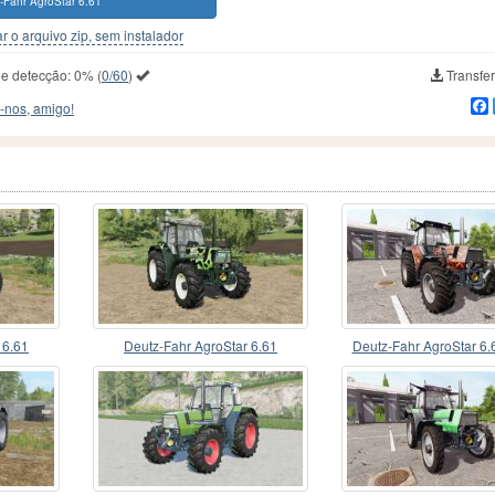
-Fahr AgroStar 6.61
r o arquivo zip, sem instalador
de detecção:
0%
(
0/60
)
Transfer
-nos, amigo!
 6.61
Deutz-Fahr AgroStar 6.61
Deutz-Fahr AgroStar 6.
v1.2