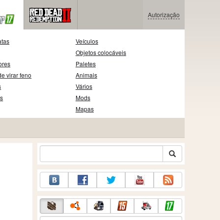
Autorização
atas
Veículos
Objetos colocáveis
ores
Paletes
e virar feno
Animais
s
Vários
as
Mods
Mapas