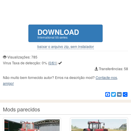
DOWNLOAD
International 55-series
baixar o arquivo zip, sem instalador
Visualizações: 785
Virus Taxa de detecção:
0%
(
0/61
)
Transferências: 58
Não muito bem fornecido autor? Erros na descrição mod?
Contacte-nos,
amigo!
Facebook
Twitter
VK
C
Mods parecidos