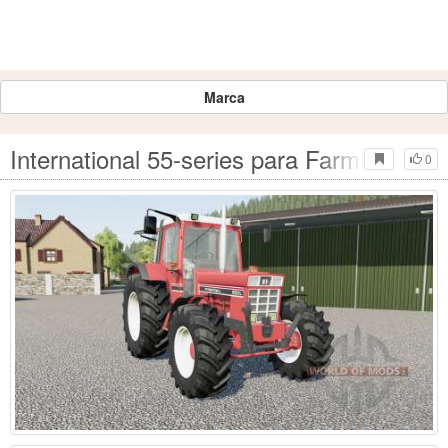
Marca
International 55-series para Farming Sim
0