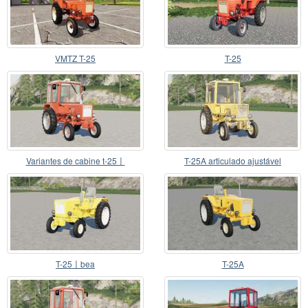
VMTZ T-25
T-25
Variantes de cabine t-25〡
T-25A articulado ajustável
T-25〡bea
T-25A