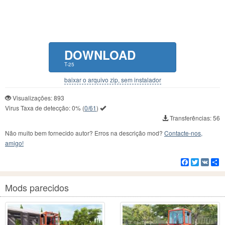
DOWNLOAD
T-25
baixar o arquivo zip, sem instalador
Visualizações: 893
Virus Taxa de detecção:
0%
(
0/61
)
Transferências: 56
Não muito bem fornecido autor? Erros na descrição mod?
Contacte-nos,
amigo!
Facebook
Twitter
VK
C
Mods parecidos