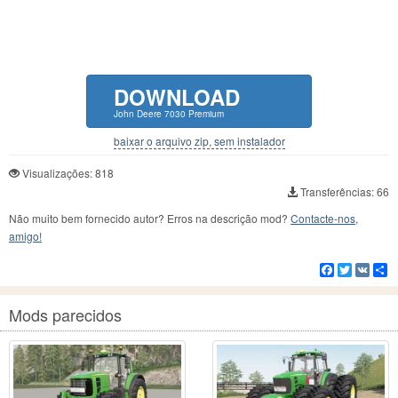
DOWNLOAD
John Deere 7030 Premium
baixar o arquivo zip, sem instalador
Visualizações: 818
Transferências: 66
Não muito bem fornecido autor? Erros na descrição mod?
Contacte-nos,
amigo!
Facebook
Twitter
VK
C
Mods parecidos