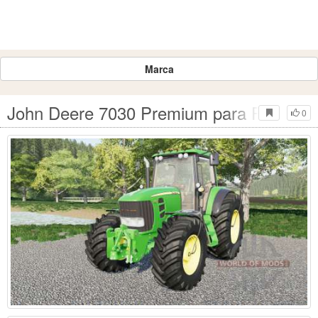
Marca
John Deere 7030 Premium para Farming 
0