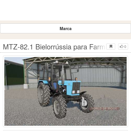
Marca
MTZ-82.1 Bielorrússia para Farming Simu
0