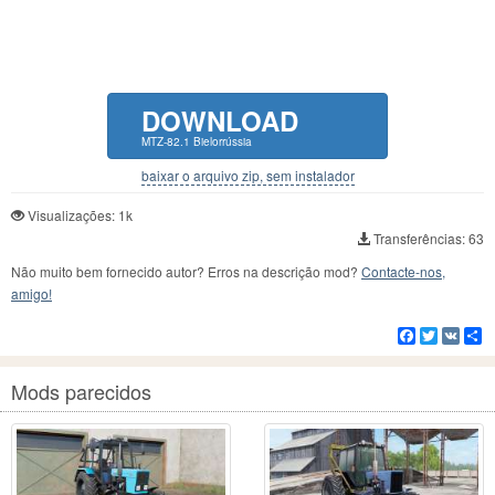
DOWNLOAD
MTZ-82.1 Bielorrússia
baixar o arquivo zip, sem instalador
Visualizações: 1k
Transferências: 63
Não muito bem fornecido autor? Erros na descrição mod?
Contacte-nos,
amigo!
Facebook
Twitter
VK
C
Mods parecidos