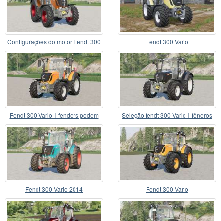
Configurações do motor Fendt 300
Fendt 300 Vario
Vario〡7
Fendt 300 Vario〡fenders podem
Seleção fendt 300 Vario〡fêneros
ser escondidos
Fendt 300 Vario 2014
Fendt 300 Vario