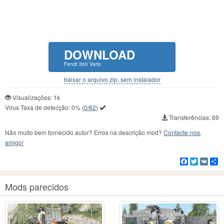
DOWNLOAD
Fendt 300 Vario
baixar o arquivo zip, sem instalador
Visualizações: 1k
Virus Taxa de detecção:
0%
(
0/62
)
Transferências: 69
Não muito bem fornecido autor? Erros na descrição mod?
Contacte-nos,
amigo!
Facebook
Twitter
VK
C
Mods parecidos