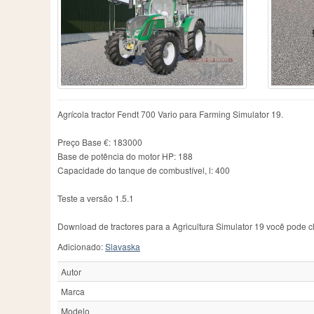
Case IH
606
Fiatagri
3
Me
Caterpillar
1
Ford
53
Ne
Challenger
111
Fortschritt
46
Ne
Chamberlain
2
Guldner
13
Ol
County
1
Hanomag
5
Pa
Deutz
7
Hatz
2
Pi
Deutz-Fahr
398
Hurlimann
21
Po
Dutra
3
IHC
5
R
Agrícola tractor Fendt 700 Vario para Farming Simulator 19.
Eicher
15
IMT
92
Ra
JCB
113
Re
Preço Base €: 183000
Base de potência do motor HP: 188
Capacidade do tanque de combustível, l: 400
Teste a versão 1.5.1
Download de tractores para a Agricultura Simulator 19 você pode cl
Adicionado:
Slavaska
Autor
Marca
Modelo