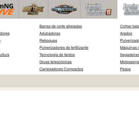
Barras de corte atreladas
Colher bat
adores
Adubadoras
Arados
e
Reboques
Pulverizad
Pulverizadores de fertilizante
Máquinas d
ultura
Tecnologia de fardos
Segadeira
Gruas telescópicas
Motosserr
Carregadores Compactos
Pesos