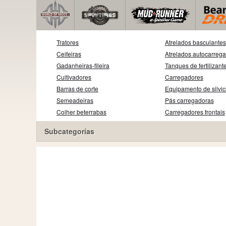
Tratores
Atrelados basculantes
Ceifeiras
Atrelados autocarreg
Gadanheiras-fileira
Tanques de fertilizant
Cultivadores
Carregadores
Barras de corte
Equipamento de silvic
Semeadeiras
Pás carregadoras
Colher beterrabas
Carregadores frontais
Subcategorías