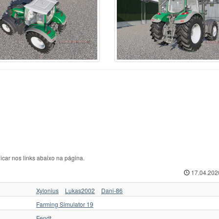
rcedes-Benz
70
Ursus C-360
1
ЛТЗ
w Hollan
1
Ursus C-362
1
МТЗ
w Holland
513
Valmet
35
Слобожанец
iver
1
Valtr
1
Трактор для Farming
squali
1
Valtra
125
Укравтозапчастина
stenBully
8
Valtra N154e
1
ХЗТСШ
rsche-Diesel
1
Versatile
32
ХТЗ
ABA
40
Versatile 2145
1
ЧЗПТ
kovica
18
Volvo
6
ЧТЗ
form
6
Zetor
435
ЮМЗ
icar nos links abaixo na página.
17.04.202
Xylonius
Lukas2002
Dani-86
Farming Simulator 19
Fendt