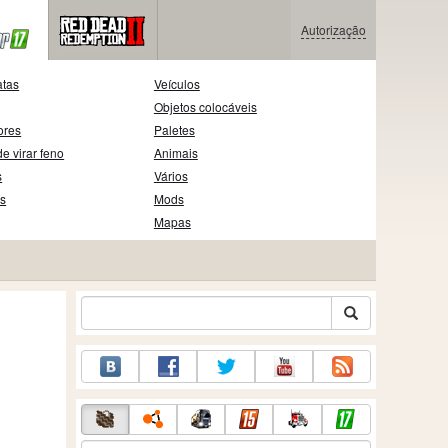
Autorização
atas
Veículos
Objetos colocáveis
ores
Paletes
e virar feno
Animais
s
Vários
as
Mods
Mapas