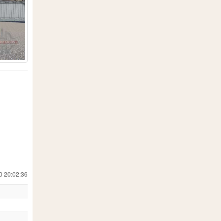
19
557
18
 Simulator 19
24
1
8
202
7
13
71
0 20:02:36