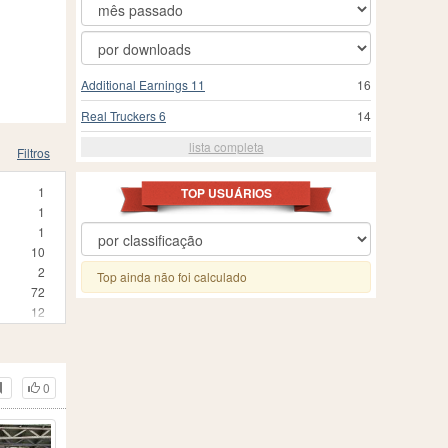
Additional Earnings 11
16
Real Truckers 6
14
lista completa
Filtros
1
TOP USUÁRIOS
1
1
10
2
Top ainda não foi calculado
72
12
3
25
24
0
3
1
210