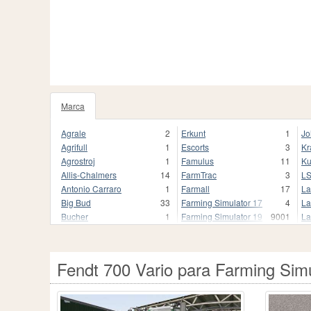
Marca
1020
Agrale
2
Erkunt
1
Jo
Agrifull
1
Escorts
3
Kr
Agrostroj
1
Famulus
11
Ku
Allis-Chalmers
14
FarmTrac
3
L
Antonio Carraro
1
Farmall
17
La
Big Bud
33
Farming Simulator 17
4
La
Bucher
1
Farming Simulator 19
9001
La
Buhrer
17
Farming Simulator 19.
3
Li
CBT
9
Farming Simulator 22
1680
Li
CLAAS
250
Farming Simulator 22.
1
M
Fendt 700 Vario para Farming Sim
Case
2
Fendt
837
Ma
Case 2870 Traction King
1
Fendt Favorit 800
1
Ma
Case I
1
Fiat
118
Mc