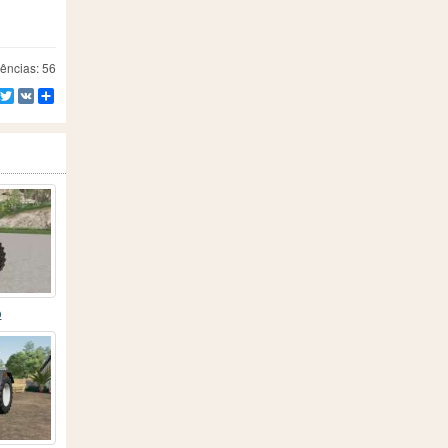
ências: 56
Facebook
Twitter
VK
Compartilhe
o