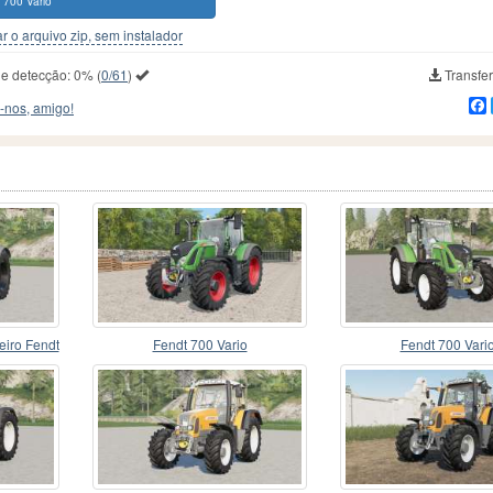
 700 Vario
r o arquivo zip, sem instalador
de detecção:
0%
(
0/61
)
Transfer
-nos, amigo!
eiro Fendt
Fendt 700 Vario
Fendt 700 Vari