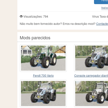
Fendt
baixa
Visualizações: 794
Virus Taxa 
Não muito bem fornecido autor? Erros na descrição mod?
Contacte
Mods parecidos
Fendt 700 Vario
Console carregador diant
700 Vario〡Alo