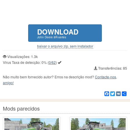
DOWNLOAD
John Deere 8R-series
baixar o arquivo zip, sem instalador
Visualizações: 1.3k
Virus Taxa de detecção:
0%
(
0/62
)
Transferências: 85
Não muito bem fornecido autor? Erros na descrição mod?
Contacte-nos,
amigo!
Facebook
Twitter
VK
C
Mods parecidos