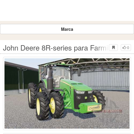
Marca
John Deere 8R-series para Farming Simu
0