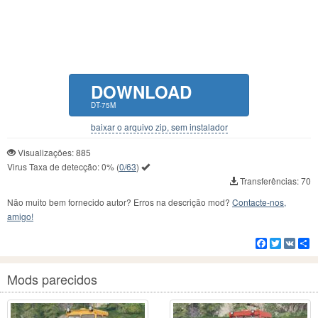
DOWNLOAD
DT-75M
baixar o arquivo zip, sem instalador
Visualizações: 885
Virus Taxa de detecção:
0%
(
0/63
)
Transferências: 70
Não muito bem fornecido autor? Erros na descrição mod?
Contacte-nos,
amigo!
Facebook
Twitter
VK
C
Mods parecidos