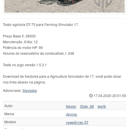
Trator agrícola DT-75 para Farming Simulator 17.
Preço Base €: 36000
Manutenção, €/dia: 12
Potência do motor HP: 90
Volume do reservatório de combustível, l: 248
Teste no jogo versão 1.5.3.1
Download de tractores para a Agricultura Simulador de 17, você pode clicar
nos links abaixo na página.
Adicionado:
Slavaska
17.04.2020 20:01:55
Autor
Nevan
Silak_68
werik
Marca
Другие
Modelo
семейство ДТ