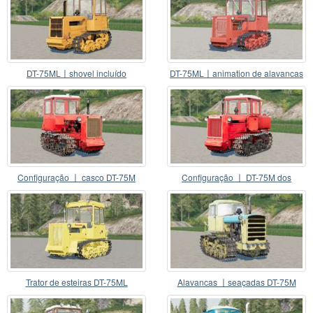
DT-75ML〡shovel incluído
DT-75ML〡animation de alavancas
Configuração 〡 casco DT-75M
Configuração 〡 DT-75M dos
escudos do motor
Trator de esteiras DT-75ML
Alavancas 〡seaçadas DT-75M
Kazahstan