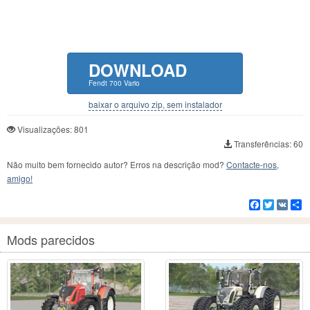
DOWNLOAD
Fendt 700 Vario
baixar o arquivo zip, sem instalador
Visualizações: 801
Transferências: 60
Não muito bem fornecido autor? Erros na descrição mod?
Contacte-nos,
amigo!
Facebook
Twitter
VK
C
Mods parecidos