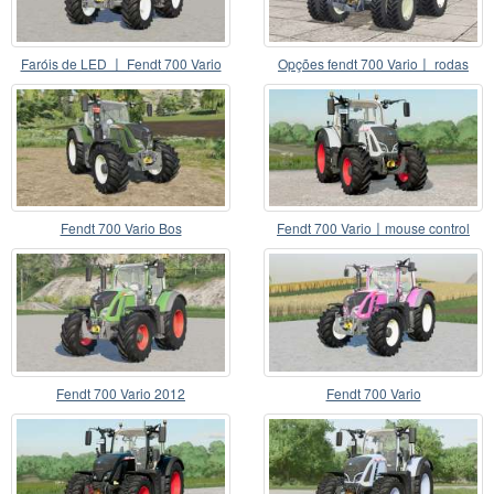
Faróis de LED 〡 Fendt 700 Vario
Opções fendt 700 Vario〡 rodas
Fendt 700 Vario Bos
Fendt 700 Vario〡mouse control
Fendt 700 Vario 2012
Fendt 700 Vario