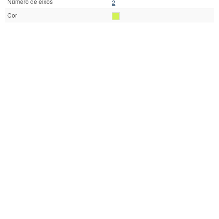
Número de eixos
2
Cor