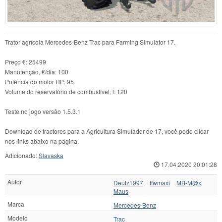
Trator agrícola Mercedes-Benz Trac para Farming Simulator 17.
Preço €: 25499
Manutenção, €/dia: 100
Potência do motor HP: 95
Volume do reservatório de combustível, l: 120
Teste no jogo versão 1.5.3.1
Download de tractores para a Agricultura Simulador de 17, você pode clicar
nos links abaixo na página.
Adicionado:
Slavaska
17.04.2020 20:01:28
Autor
Deutz1997
ffwmaxi
MB-M@x
Maus
Marca
Mercedes-Benz
Modelo
Trac