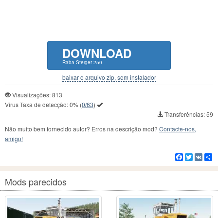
DOWNLOAD
Raba-Steiger 250
baixar o arquivo zip, sem instalador
Visualizações: 813
Virus Taxa de detecção:
0%
(
0/63
)
Transferências: 59
Não muito bem fornecido autor? Erros na descrição mod?
Contacte-nos,
amigo!
Facebook
Twitter
VK
C
Mods parecidos