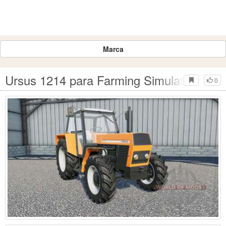
Marca
Ursus 1214 para Farming Simulator 2017
0