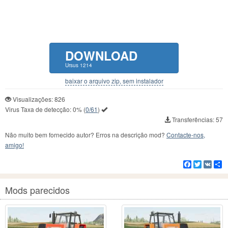
DOWNLOAD
Ursus 1214
baixar o arquivo zip, sem instalador
Visualizações: 826
Virus Taxa de detecção:
0%
(
0/61
)
Transferências: 57
Não muito bem fornecido autor? Erros na descrição mod?
Contacte-nos,
amigo!
Facebook
Twitter
VK
C
Mods parecidos