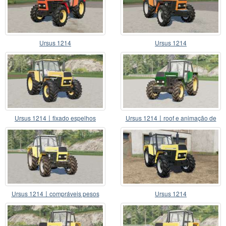
Ursus 1214
Ursus 1214
Ursus 1214〡fixado espelhos
Ursus 1214〡roof e animação de
portas
Ursus 1214〡compráveis pesos
Ursus 1214
frontais