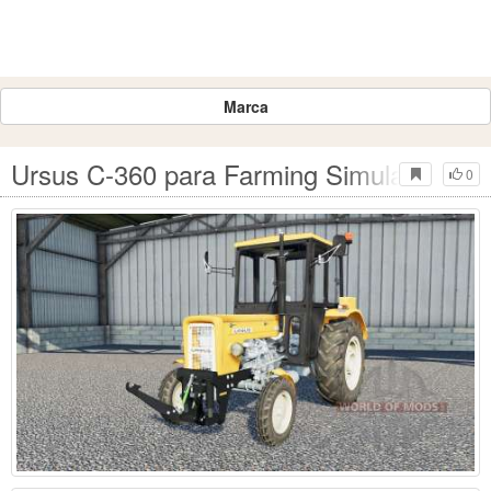
Marca
Ursus C-360 para Farming Simulator 201
0