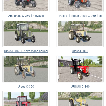
Aba ursus C-360〡movável
Tração 〡 rodas Ursus C-360〡se
Ursus C-360〡 novo mapa normal
Ursus C-360
Ursus C-360
URSUS C-360