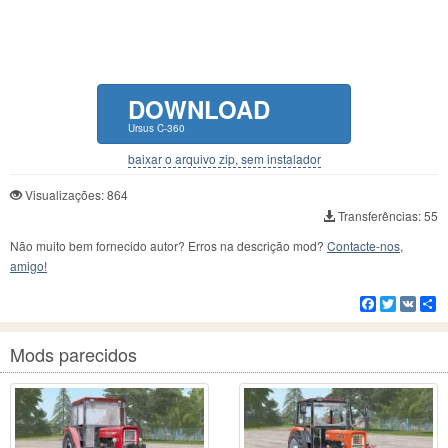
DOWNLOAD
Ursus C-360
baixar o arquivo zip, sem instalador
Visualizações: 864
Transferências: 55
Não muito bem fornecido autor? Erros na descrição mod?
Contacte-nos,
amigo!
Facebook
Twitter
VK
C
Mods parecidos