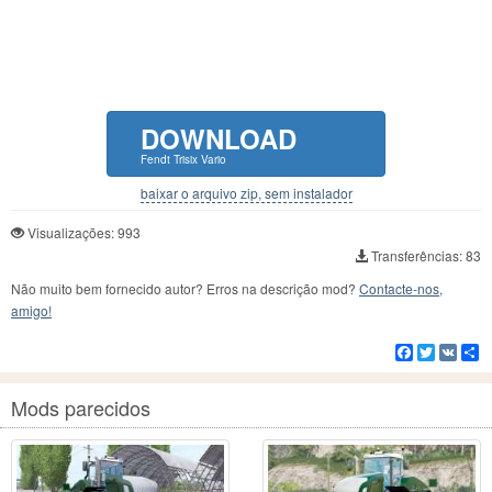
DOWNLOAD
Fendt Trisix Vario
baixar o arquivo zip, sem instalador
Visualizações: 993
Transferências: 83
Não muito bem fornecido autor? Erros na descrição mod?
Contacte-nos,
amigo!
Facebook
Twitter
VK
C
Mods parecidos