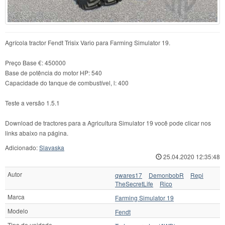
Agrícola tractor Fendt Trisix Vario para Farming Simulator 19.
Preço Base €: 450000
Base de potência do motor HP: 540
Capacidade do tanque de combustível, l: 400
Teste a versão 1.5.1
Download de tractores para a Agricultura Simulator 19 você pode clicar nos
links abaixo na página.
Adicionado:
Slavaska
25.04.2020 12:35:48
Autor
qwares17
DemonbobR
Repi
TheSecretLife
Rico
Marca
Farming Simulator 19
Modelo
Fendt
Tipo de unidade