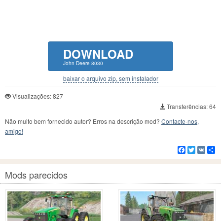
DOWNLOAD
John Deere 8030
baixar o arquivo zip, sem instalador
Visualizações: 827
Transferências: 64
Não muito bem fornecido autor? Erros na descrição mod?
Contacte-nos,
amigo!
Facebook
Twitter
VK
C
Mods parecidos