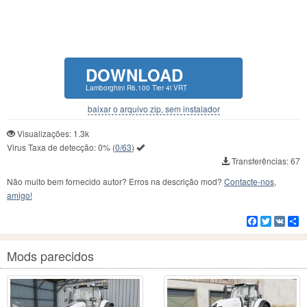
DOWNLOAD
Lamborghini R6.100 Tier 4i VRT
baixar o arquivo zip, sem instalador
Visualizações: 1.3k
Virus Taxa de detecção:
0%
(
0/63
)
Transferências: 67
Não muito bem fornecido autor? Erros na descrição mod?
Contacte-nos,
amigo!
Facebook
Twitter
VK
C
Mods parecidos