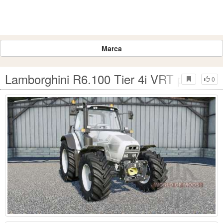
Marca
Lamborghini R6.100 Tier 4i VRT para Fa
0