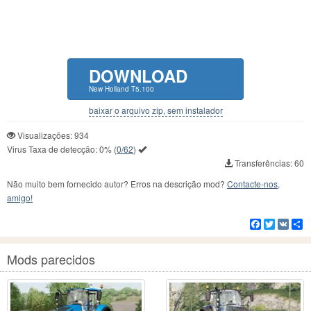
DOWNLOAD
New Holland T5.100
baixar o arquivo zip, sem instalador
Visualizações: 934
Virus Taxa de detecção:
0%
(
0/62
)
Transferências: 60
Não muito bem fornecido autor? Erros na descrição mod?
Contacte-nos,
amigo!
Facebook
Twitter
VK
C
Mods parecidos