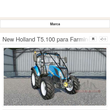
Marca
New Holland T5.100 para Farming Simula
0