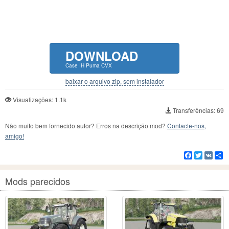
DOWNLOAD
Case IH Puma CVX
baixar o arquivo zip, sem instalador
Visualizações: 1.1k
Transferências: 69
Não muito bem fornecido autor? Erros na descrição mod?
Contacte-nos,
amigo!
Facebook
Twitter
VK
C
Mods parecidos