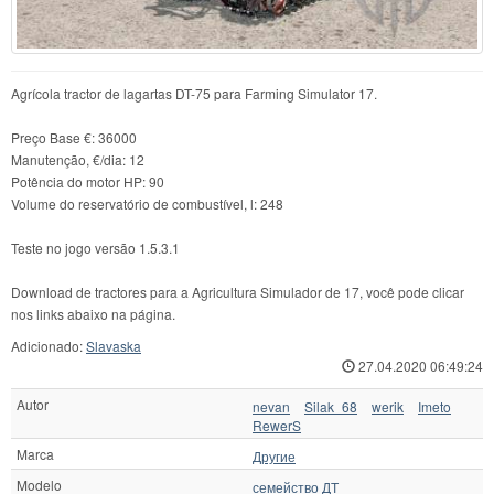
Agrícola tractor de lagartas DT-75 para Farming Simulator 17.
Preço Base €: 36000
Manutenção, €/dia: 12
Potência do motor HP: 90
Volume do reservatório de combustível, l: 248
Teste no jogo versão 1.5.3.1
Download de tractores para a Agricultura Simulador de 17, você pode clicar
nos links abaixo na página.
Adicionado:
Slavaska
27.04.2020 06:49:24
Autor
nevan
Silak_68
werik
Imeto
RewerS
Marca
Другие
Modelo
семейство ДТ