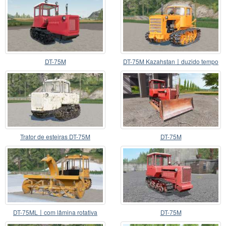
DT-75M
DT-75M Kazahstan〡duzido tempo
de início
Trator de esteiras DT-75M
DT-75M
DT-75ML〡com lâmina rotativa
DT-75M