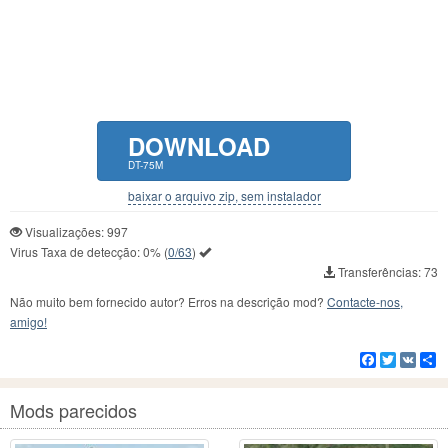
DOWNLOAD
DT-75M
baixar o arquivo zip, sem instalador
Visualizações: 997
Virus Taxa de detecção:
0%
(
0/63
)
Transferências: 73
Não muito bem fornecido autor? Erros na descrição mod?
Contacte-nos,
amigo!
Facebook
Twitter
VK
C
Mods parecidos