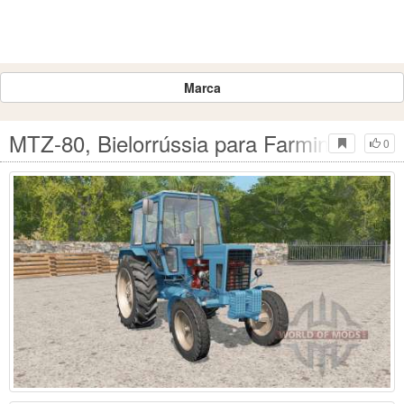
Marca
MTZ-80, Bielorrússia para Farming Simul
0