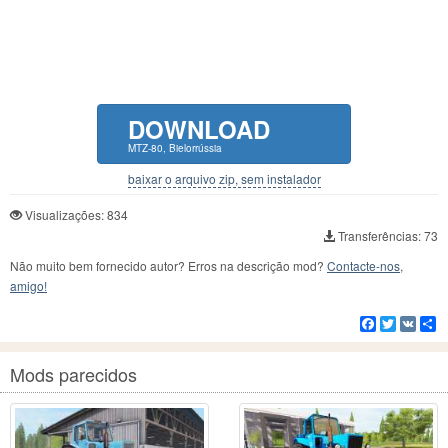
DOWNLOAD
MTZ-80, Bielorrússia
baixar o arquivo zip, sem instalador
Visualizações: 834
Transferências: 73
Não muito bem fornecido autor? Erros na descrição mod?
Contacte-nos,
amigo!
Facebook
Twitter
VK
C
Mods parecidos