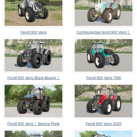
Fendt 900 Vario
Configurações fendt 900 Vario〡
various
Fendt 900 Vario Black Beauty〡
Fendt 900 Vario TMS
torque ajustado
Fendt 900 Vario〡 Beleza Preta
Fendt 900 Vario 2020