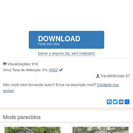
DOWNLOAD
Fendt 900 Vario
baixar o arquivo zip, sem instalador
Visualizações: 916
Virus Taxa de detecção:
0%
(
0/63
)
Transferências: 67
Não muito bem fornecido autor? Erros na descrição mod?
Contacte-nos,
amigo!
Facebook
Twitter
VK
C
Mods parecidos