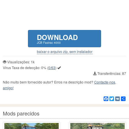
DOWNLOAD
JCB Fastrac 4000
baixar o arquivo zip, sem instalador
Visualizações: 1k
Virus Taxa de detecção:
0%
(
0/63
)
Transferências: 87
Não muito bem fornecido autor? Erros na descrição mod?
Contacte-nos,
amigo!
Facebook
Twitter
VK
C
Mods parecidos