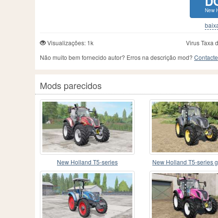
D
New H
baixa
Visualizações: 1k
Virus Taxa 
Não muito bem fornecido autor? Erros na descrição mod?
Contacte
Mods parecidos
New Holland T5-series
New Holland T5-series 