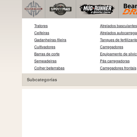
Tratores
Atrelados basculantes
Ceifeiras
Atrelados autocarreg
Gadanheiras-fileira
Tanques de fertilizant
Cultivadores
Carregadores
Barras de corte
Equipamento de silvic
Semeadeiras
Pás carregadoras
Colher beterrabas
Carregadores frontais
Subcategorías