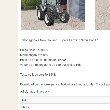
Case IH
606
Fiatagri
3
Me
Caterpillar
1
Ford
53
Ne
Challenger
111
Fortschritt
46
Ne
Chamberlain
2
Guldner
13
Ol
County
1
Hanomag
5
Pa
Deutz
7
Hatz
2
Pi
Deutz-Fahr
398
Hurlimann
21
Po
Dutra
3
IHC
5
R
Trator agrícola New Holland T5 para Farming Simulator 17.
Eicher
15
IMT
92
Ra
JCB
113
Re
Preço Base €: 83000
Manutenção, €/dia: 0
Base de potência do motor HP: 99
Volume do reservatório de combustível, l: 165
Teste no jogo versão 1.5.3.1
Download de tractores para a Agricultura Simulador de 17, você pod
Adicionado:
Slavaska
Autor
Marca