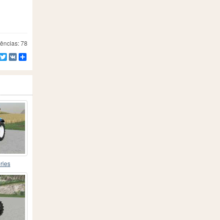
ências: 78
Facebook
Twitter
VK
Compartilhe
ries