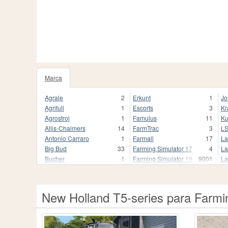
Marca
1020
Agrale
2
Erkunt
1
Jo
Agrifull
1
Escorts
3
Kr
Agrostroj
1
Famulus
11
Ku
Allis-Chalmers
14
FarmTrac
3
L
Antonio Carraro
1
Farmall
17
La
Big Bud
33
Farming Simulator 17
4
La
Bucher
1
Farming Simulator 19
9001
La
Buhrer
17
Farming Simulator 19.
3
Li
CBT
9
Farming Simulator 22
1680
Li
CLAAS
250
Farming Simulator 22.
1
M
New Holland T5-series para Farmi
Case
2
Fendt
837
Ma
Case 2870 Traction King
1
Fendt Favorit 800
1
Ma
Case I
1
Fiat
118
Mc