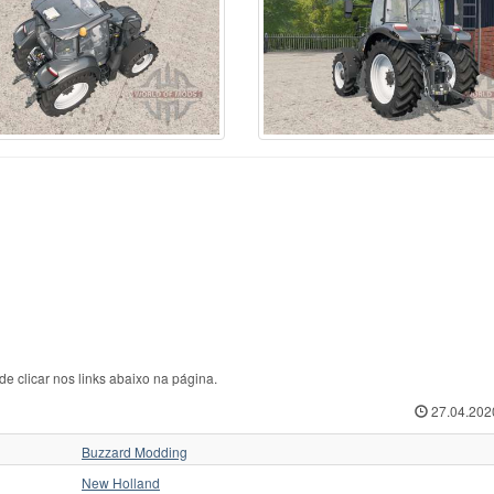
rcedes-Benz
70
Ursus C-360
1
ЛТЗ
w Hollan
1
Ursus C-362
1
МТЗ
w Holland
513
Valmet
35
Слобожанец
iver
1
Valtr
1
Трактор для Farming
squali
1
Valtra
125
Укравтозапчастина
stenBully
8
Valtra N154e
1
ХЗТСШ
rsche-Diesel
1
Versatile
32
ХТЗ
ABA
40
Versatile 2145
1
ЧЗПТ
kovica
18
Volvo
6
ЧТЗ
form
6
Zetor
435
ЮМЗ
e clicar nos links abaixo na página.
27.04.202
Buzzard Modding
New Holland