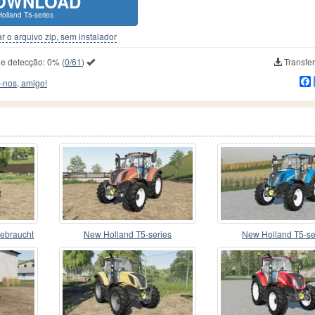
OWNLOAD
olland T5-series
r o arquivo zip, sem instalador
de detecção:
0%
(
0/61
)
Transfer
-nos, amigo!
gebraucht
New Holland T5-series
New Holland T5-se