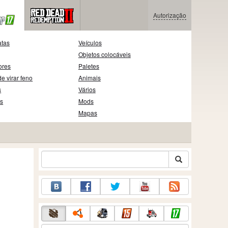
Autorização
atas
Veículos
Objetos colocáveis
ores
Paletes
e virar feno
Animais
s
Vários
as
Mods
Mapas