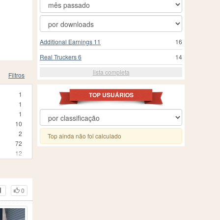
Additional Earnings 11
16
Real Truckers 6
14
lista completa
Filtros
1
TOP USUÁRIOS
1
1
10
2
Top ainda não foi calculado
72
12
3
25
24
0
3
1
210