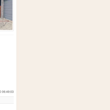
19
557
18
 Simulator 19
24
1
8
202
7
13
71
0 06:49:03