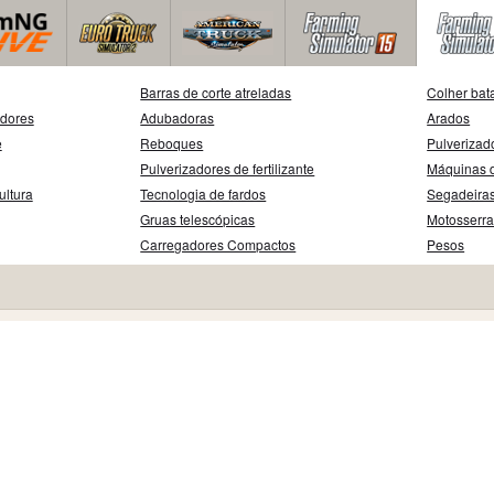
Barras de corte atreladas
Colher bat
adores
Adubadoras
Arados
e
Reboques
Pulverizad
Pulverizadores de fertilizante
Máquinas d
ultura
Tecnologia de fardos
Segadeira
Gruas telescópicas
Motosserr
Carregadores Compactos
Pesos