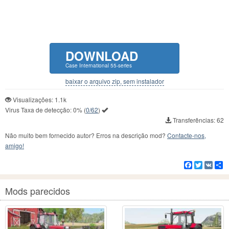
DOWNLOAD
Case International 55-series
baixar o arquivo zip, sem instalador
Visualizações: 1.1k
Virus Taxa de detecção:
0%
(
0/62
)
Transferências: 62
Não muito bem fornecido autor? Erros na descrição mod?
Contacte-nos,
amigo!
Facebook
Twitter
VK
C
Mods parecidos