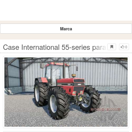
Marca
Case International 55-series para Farmin
0