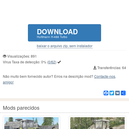
DOWNLOAD
Hurlimann H-488 Turbo
baixar o arquivo zip, sem instalador
Visualizações: 891
Virus Taxa de detecção:
0%
(
0/62
)
Transferências: 64
Não muito bem fornecido autor? Erros na descrição mod?
Contacte-nos,
amigo!
Facebook
Twitter
VK
C
Mods parecidos