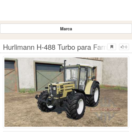
Marca
Hurlimann H-488 Turbo para Farming Sim
0