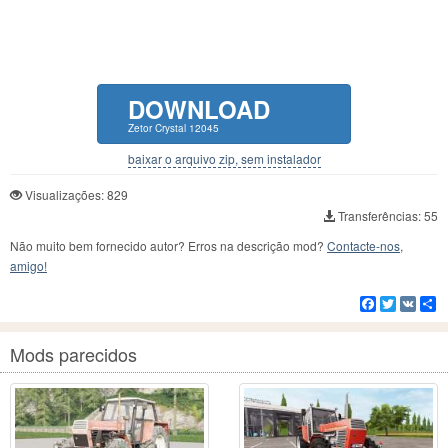
DOWNLOAD
Zetor Crystal 12045
baixar o arquivo zip, sem instalador
Visualizações: 829
Transferências: 55
Não muito bem fornecido autor? Erros na descrição mod?
Contacte-nos,
amigo!
Facebook
Twitter
VK
C
Mods parecidos