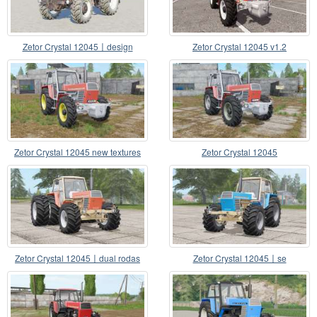
Zetor Crystal 12045〡design
Zetor Crystal 12045 v1.2
escolha
Zetor Crystal 12045 new textures
Zetor Crystal 12045
headlights
Zetor Crystal 12045〡dual rodas
Zetor Crystal 12045〡se
traseiras