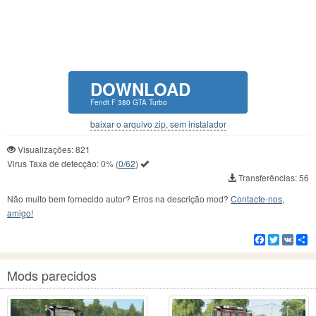
DOWNLOAD
Fendt F 380 GTA Turbo
baixar o arquivo zip, sem instalador
Visualizações: 821
Virus Taxa de detecção:
0%
(
0/62
)
Transferências: 56
Não muito bem fornecido autor? Erros na descrição mod?
Contacte-nos,
amigo!
Facebook
Twitter
VK
C
Mods parecidos