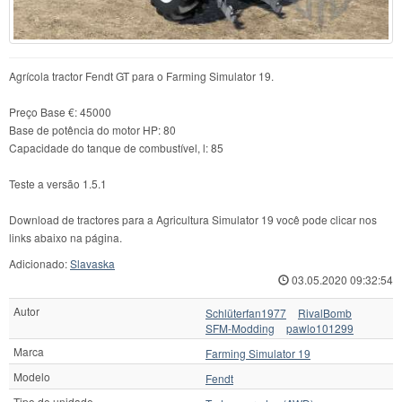
Agrícola tractor Fendt GT para o Farming Simulator 19.
Preço Base €: 45000
Base de potência do motor HP: 80
Capacidade do tanque de combustível, l: 85
Teste a versão 1.5.1
Download de tractores para a Agricultura Simulator 19 você pode clicar nos
links abaixo na página.
Adicionado:
Slavaska
03.05.2020 09:32:54
Autor
Schlüterfan1977
RivalBomb
SFM-Modding
pawlo101299
Marca
Farming Simulator 19
Modelo
Fendt
Tipo de unidade