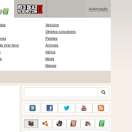
Autorização
atas
Veículos
Objetos colocáveis
ores
Paletes
e virar feno
Animais
s
Vários
as
Mods
Mapas