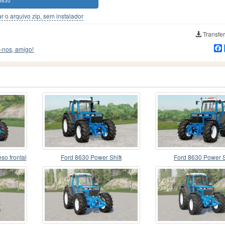
8630
r o arquivo zip, sem instalador
Transfer
-nos, amigo!
o frontal
Ford 8630 Power Shifᵵ
Ford 8630 Power S