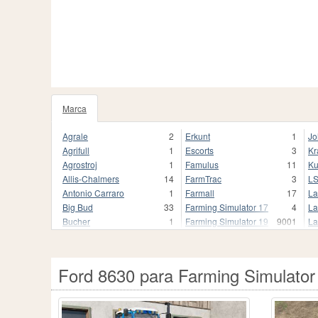
Marca
1020
Agrale
2
Erkunt
1
Jo
Agrifull
1
Escorts
3
Kr
Agrostroj
1
Famulus
11
Ku
Allis-Chalmers
14
FarmTrac
3
L
Antonio Carraro
1
Farmall
17
La
Big Bud
33
Farming Simulator 17
4
La
Bucher
1
Farming Simulator 19
9001
La
Buhrer
17
Farming Simulator 19.
3
Li
CBT
9
Farming Simulator 22
1680
Li
CLAAS
250
Farming Simulator 22.
1
M
Ford 8630 para Farming Simulator
Case
2
Fendt
837
Ma
Case 2870 Traction King
1
Fendt Favorit 800
1
Ma
Case I
1
Fiat
118
Mc