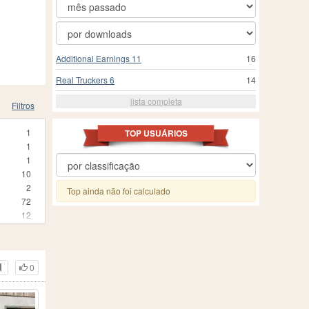
Additional Earnings 11
16
Real Truckers 6
14
lista completa
Filtros
1
TOP USUÁRIOS
1
1
10
2
Top ainda não foi calculado
72
12
3
25
24
0
3
1
210