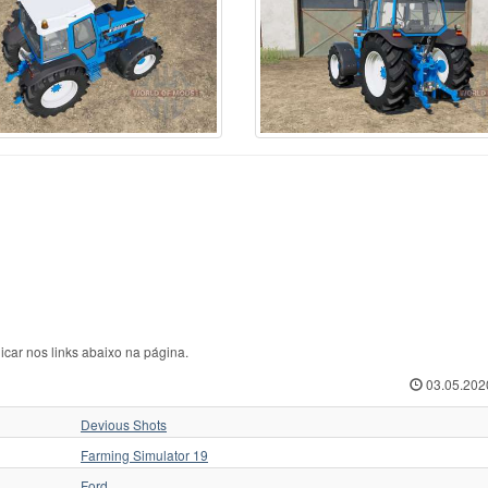
rcedes-Benz
70
Ursus C-360
1
ЛТЗ
w Hollan
1
Ursus C-362
1
МТЗ
w Holland
513
Valmet
35
Слобожанец
iver
1
Valtr
1
Трактор для Farming
squali
1
Valtra
125
Укравтозапчастина
stenBully
8
Valtra N154e
1
ХЗТСШ
rsche-Diesel
1
Versatile
32
ХТЗ
ABA
40
Versatile 2145
1
ЧЗПТ
kovica
18
Volvo
6
ЧТЗ
form
6
Zetor
435
ЮМЗ
icar nos links abaixo na página.
03.05.202
Devious Shots
Farming Simulator 19
Ford