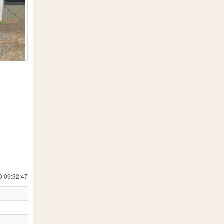
19
557
18
 Simulator 19
24
1
8
202
7
13
71
0 09:32:47