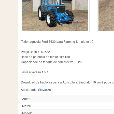
Case IH
606
Fiatagri
3
Me
Caterpillar
1
Ford
53
Ne
Challenger
111
Fortschritt
46
Ne
Chamberlain
2
Guldner
13
Ol
County
1
Hanomag
5
Pa
Deutz
7
Hatz
2
Pi
Deutz-Fahr
398
Hurlimann
21
Po
Dutra
3
IHC
5
R
Trator agrícola Ford 8630 para Farming Simulator 19.
Eicher
15
IMT
92
Ra
JCB
113
Re
Preço Base €: 69522
Base de potência do motor HP: 130
Capacidade do tanque de combustível, l: 280
Teste a versão 1.5.1
Download de tractores para a Agricultura Simulator 19 você pode cl
Adicionado:
Slavaska
Autor
Marca
Modelo