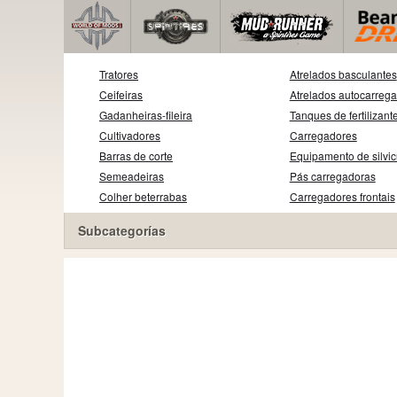
Tratores
Atrelados basculantes
Ceifeiras
Atrelados autocarreg
Gadanheiras-fileira
Tanques de fertilizant
Cultivadores
Carregadores
Barras de corte
Equipamento de silvic
Semeadeiras
Pás carregadoras
Colher beterrabas
Carregadores frontais
Subcategorías