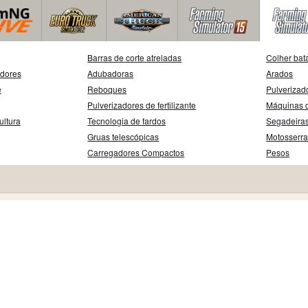
Barras de corte atreladas
Colher bat
adores
Adubadoras
Arados
e
Reboques
Pulverizad
Pulverizadores de fertilizante
Máquinas d
ultura
Tecnologia de fardos
Segadeira
Gruas telescópicas
Motosserr
Carregadores Compactos
Pesos