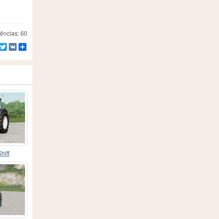
ências: 60
Facebook
Twitter
VK
Compartilhe
hifƭ