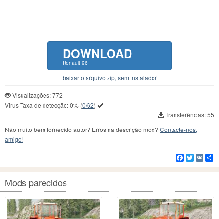
DOWNLOAD
Renault 96
baixar o arquivo zip, sem instalador
Visualizações: 772
Virus Taxa de detecção:
0%
(
0/62
)
Transferências: 55
Não muito bem fornecido autor? Erros na descrição mod?
Contacte-nos,
amigo!
Facebook
Twitter
VK
C
Mods parecidos