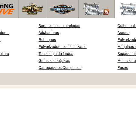
Barras de corte atreladas
Colher bat
adores
Adubadoras
Arados
e
Reboques
Pulverizad
Pulverizadores de fertilizante
Máquinas d
ultura
Tecnologia de fardos
Segadeira
Gruas telescópicas
Motosserr
Carregadores Compactos
Pesos