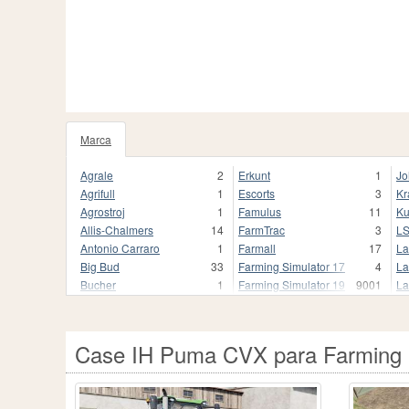
Marca
1020
Agrale
2
Erkunt
1
Jo
Agrifull
1
Escorts
3
Kr
Agrostroj
1
Famulus
11
Ku
Allis-Chalmers
14
FarmTrac
3
L
Antonio Carraro
1
Farmall
17
La
Big Bud
33
Farming Simulator 17
4
La
Bucher
1
Farming Simulator 19
9001
La
Buhrer
17
Farming Simulator 19.
3
Li
CBT
9
Farming Simulator 22
1680
Li
CLAAS
250
Farming Simulator 22.
1
M
Case IH Puma CVX para Farming 
Case
2
Fendt
837
Ma
Case 2870 Traction King
1
Fendt Favorit 800
1
Ma
Case I
1
Fiat
118
Mc