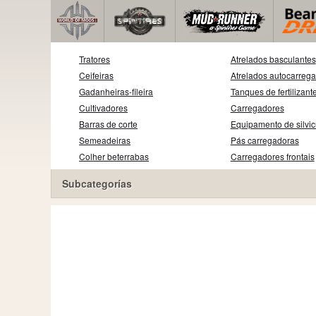
Tratores
Atrelados basculantes
Ceifeiras
Atrelados autocarreg
Gadanheiras-fileira
Tanques de fertilizant
Cultivadores
Carregadores
Barras de corte
Equipamento de silvic
Semeadeiras
Pás carregadoras
Colher beterrabas
Carregadores frontais
Subcategorías