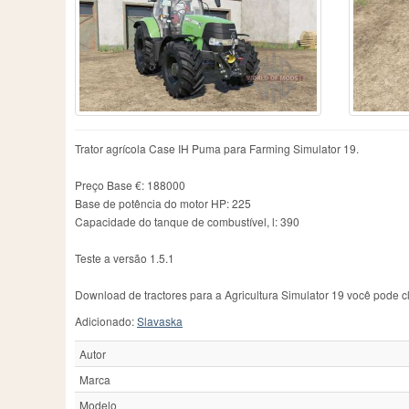
Case IH
606
Fiatagri
3
Me
Caterpillar
1
Ford
53
Ne
Challenger
111
Fortschritt
46
Ne
Chamberlain
2
Guldner
13
Ol
County
1
Hanomag
5
Pa
Deutz
7
Hatz
2
Pi
Deutz-Fahr
398
Hurlimann
21
Po
Dutra
3
IHC
5
R
Trator agrícola Case IH Puma para Farming Simulator 19.
Eicher
15
IMT
92
Ra
JCB
113
Re
Preço Base €: 188000
Base de potência do motor HP: 225
Capacidade do tanque de combustível, l: 390
Teste a versão 1.5.1
Download de tractores para a Agricultura Simulator 19 você pode cl
Adicionado:
Slavaska
Autor
Marca
Modelo