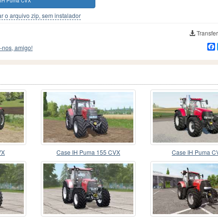
 IH Puma CVX
r o arquivo zip, sem instalador
Transfer
-nos, amigo!
VX
Case IH Puma 155 CVX
Case IH Puma C