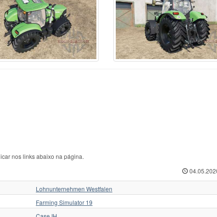
rcedes-Benz
70
Ursus C-360
1
ЛТЗ
w Hollan
1
Ursus C-362
1
МТЗ
w Holland
513
Valmet
35
Слобожанец
iver
1
Valtr
1
Трактор для Farming
squali
1
Valtra
125
Укравтозапчастина
stenBully
8
Valtra N154e
1
ХЗТСШ
rsche-Diesel
1
Versatile
32
ХТЗ
ABA
40
Versatile 2145
1
ЧЗПТ
kovica
18
Volvo
6
ЧТЗ
form
6
Zetor
435
ЮМЗ
icar nos links abaixo na página.
04.05.202
Lohnunternehmen Westfalen
Farming Simulator 19
Case IH