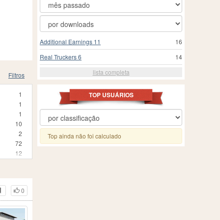
Additional Earnings 11
16
Real Truckers 6
14
lista completa
Filtros
1
TOP USUÁRIOS
1
1
10
2
Top ainda não foi calculado
72
12
3
25
24
0
3
1
210