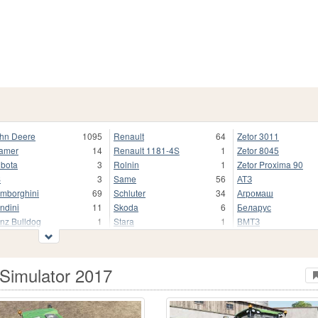
hn Deere
1095
Renault
64
Zetor 3011
amer
14
Renault 1181-4S
1
Zetor 8045
bota
3
Rolnin
1
Zetor Proxima 90
S
3
Same
56
АТЗ
mborghini
69
Schluter
34
Агромаш
ndini
11
Skoda
6
Беларус
nz Bulldog
1
Stara
1
ВМТЗ
nder
1
Steyr
152
ВТ
ndner
33
Tafe
2
ДТ
AN
5
Torpedo
35
Другие
Simulator 2017
ssey Ferguson
299
URSUS
353
КТЗ
ssey Ferguson 6600
1
UTB
22
КамТЗ
Cormick
11
Ursus C-328
1
Кировец