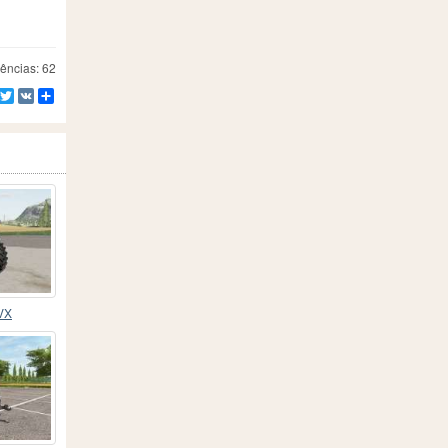
ências: 62
Facebook
Twitter
VK
Compartilhe
VX