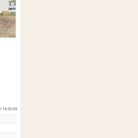
19
557
18
 Simulator 19
24
1
8
202
7
13
71
0 16:30:59