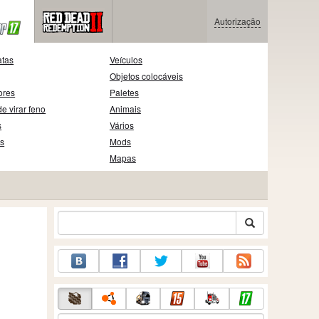
Autorização
atas
Veículos
Objetos colocáveis
ores
Paletes
e virar feno
Animais
s
Vários
as
Mods
Mapas