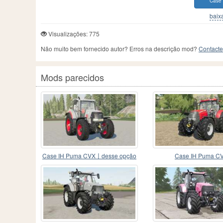
Case
baixa
Visualizações: 775
Não muito bem fornecido autor? Erros na descrição mod?
Contacte
Mods parecidos
Case IH Puma CVX〡desse opção
Case IH Puma C
de cor do interior