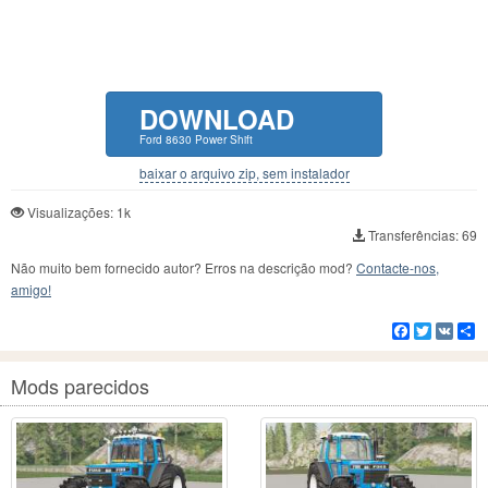
DOWNLOAD
Ford 8630 Power Shift
baixar o arquivo zip, sem instalador
Visualizações: 1k
Transferências: 69
Não muito bem fornecido autor? Erros na descrição mod?
Contacte-nos,
amigo!
Facebook
Twitter
VK
C
Mods parecidos