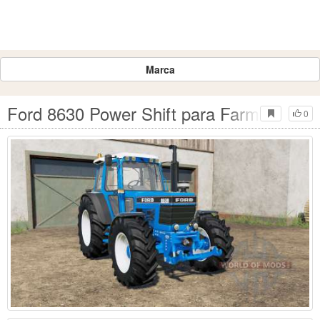
Marca
Ford 8630 Power Shift para Farming Simu
0