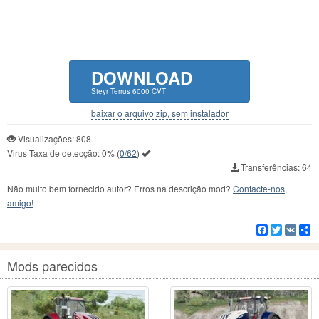
DOWNLOAD
Steyr Terrus 6000 CVT
baixar o arquivo zip, sem instalador
Visualizações: 808
Virus Taxa de detecção:
0%
(
0/62
)
Transferências: 64
Não muito bem fornecido autor? Erros na descrição mod?
Contacte-nos,
amigo!
Facebook
Twitter
VK
C
Mods parecidos